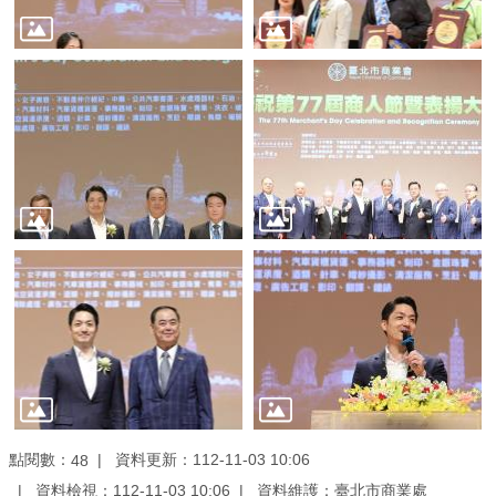
業
務
資
訊
線
上
服
務
公
司
及
商
業
登
記
點閱數：
資料更新：112-11-03 10:06
48
服
資料檢視：112-11-03 10:06
資料維護：臺北市商業處