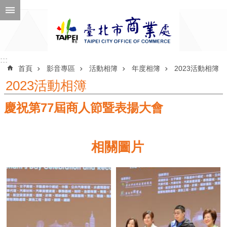
跳到主要內容區塊
進
階
搜
尋
:::
:::
首頁
影音專區
活動相簿
年度相簿
2023活動相簿
2023活動相簿
慶祝第77屆商人節暨表揚大會
公
告
訊
相關圖片
息
機
關
介
紹