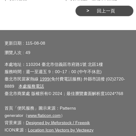
務
回上一頁
商
業
管
:::
理
更新日期
115-08-08
商
瀏覽人次
49
業
本處地址：110204 臺北市信義區市府路1號 北區1樓
發
服務時間：週一至週五 9：00~17：00 (中午不休息)
展
臺北市民當家熱線
1999
(免付費電話服務) 外縣市請撥 (02)2720-
與
8889
本處服務電話
輔
臺北市商業處 版權所有© 2024；最佳瀏覽畫面解析度1024*768
導
首頁「便民服務」圖示來源：Patterns
商
generator（
www.flaticon.com
）
圈
背景來源：
Designed by lifeforstock / Freepik
廊
ICON來源：
Location Icon Vectors by Vecteezy
帶