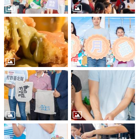
業
務
資
訊
線
上
服
務
公
司
及
商
業
登
記
服