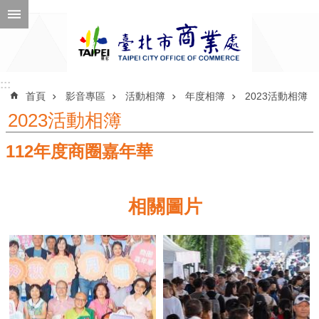
跳到主要內容區塊
進
階
搜
尋
:::
:::
首頁
影音專區
活動相簿
年度相簿
2023活動相簿
2023活動相簿
112年度商圈嘉年華
公
告
訊
相關圖片
息
機
關
介
紹