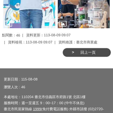
務
商
業
管
理
點閱數：
資料更新：113-08-09 09:07
46
資料檢視：113-08-09 09:07
資料維護：臺北市商業處
商
業
回上一頁
發
展
與
:::
輔
更新日期
115-08-08
導
瀏覽人次
46
商
本處地址：110204 臺北市信義區市府路1號 北區1樓
圈
服務時間：週一至週五 9：00~17：00 (中午不休息)
廊
臺北市民當家熱線
1999
(免付費電話服務) 外縣市請撥 (02)2720-
帶