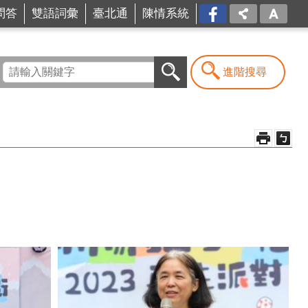
問答
雙語詞彙
臺北通
陳情系統
FB
進階搜尋