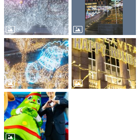
務
商
業
管
理
商
業
發
展
與
輔
導
商
圈
廊
帶