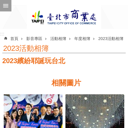
跳到主要內容區塊
進
階
搜
尋
:::
:::
首頁
影音專區
活動相簿
年度相簿
2023活動相簿
2023活動相簿
2023繽紛耶誕玩台北
公
告
訊
相關圖片
息
機
關
介
紹