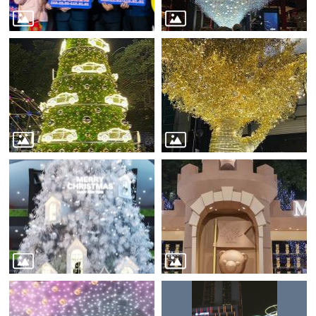
業
務
資
訊
線
上
服
務
公
司
及
商
業
登
記
服