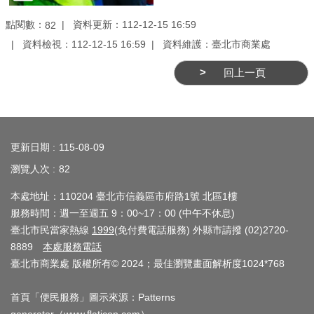
介
點閱數：
資料更新：112-12-15 16:59
82
紹
資料檢視：112-12-15 16:59
資料維護：臺北市商業處
影
回上一頁
音
專
區
:::
更新日期
115-08-09
網
瀏覽人次
82
站
導
本處地址：110204 臺北市信義區市府路1號 北區1樓
覽
服務時間：週一至週五 9：00~17：00 (中午不休息)
臺北市民當家熱線
1999
(免付費電話服務) 外縣市請撥 (02)2720-
回
8889
本處服務電話
首
臺北市商業處 版權所有© 2024；最佳瀏覽畫面解析度1024*768
頁
首頁「便民服務」圖示來源：Patterns