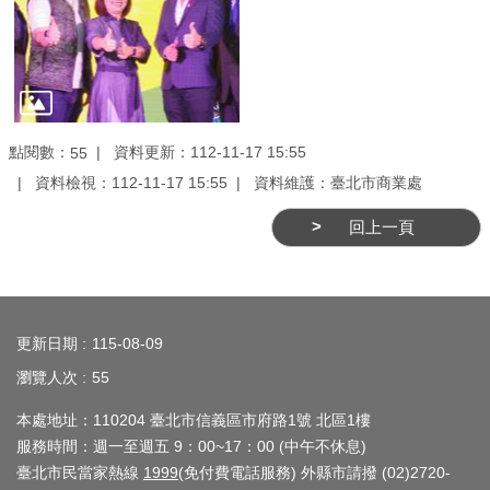
務
商
業
管
理
點閱數：
資料更新：112-11-17 15:55
55
資料檢視：112-11-17 15:55
資料維護：臺北市商業處
商
業
回上一頁
發
展
與
:::
輔
更新日期
115-08-09
導
瀏覽人次
55
商
本處地址：110204 臺北市信義區市府路1號 北區1樓
圈
服務時間：週一至週五 9：00~17：00 (中午不休息)
廊
臺北市民當家熱線
1999
(免付費電話服務) 外縣市請撥 (02)2720-
帶