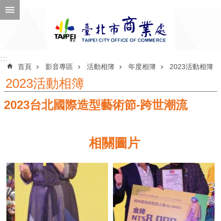
跳到主要內容區塊
進
階
搜
尋
:::
:::
首頁
影音專區
活動相簿
年度相簿
2023活動相簿
2023活動相簿
2023台北國際造型藝術節-跨世潮流
公
告
訊
相關圖片
息
機
關
介
紹