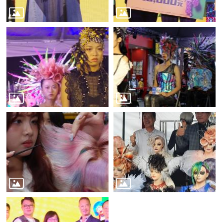
業
務
資
訊
線
上
服
務
公
司
及
商
業
登
記
服