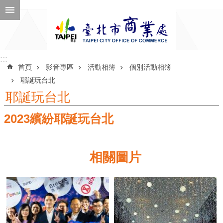
跳到主要內容區塊
進
階
搜
尋
:::
:::
首頁
影音專區
活動相簿
個別活動相簿
耶誕玩台北
耶誕玩台北
公
2023繽紛耶誕玩台北
告
訊
息
相關圖片
機
關
介
紹