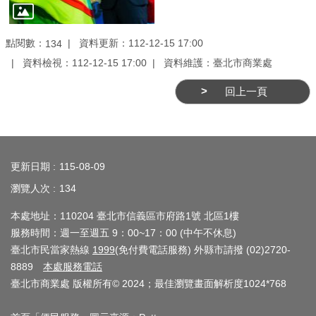
介
紹
點閱數：
資料更新：112-12-15 17:00
134
資料檢視：112-12-15 17:00
資料維護：臺北市商業處
影
音
回上一頁
專
區
:::
網
更新日期
115-08-09
站
瀏覽人次
134
導
覽
本處地址：110204 臺北市信義區市府路1號 北區1樓
服務時間：週一至週五 9：00~17：00 (中午不休息)
回
臺北市民當家熱線
1999
(免付費電話服務) 外縣市請撥 (02)2720-
首
8889
本處服務電話
頁
臺北市商業處 版權所有© 2024；最佳瀏覽畫面解析度1024*768