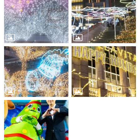
務
商
業
管
理
商
業
發
展
與
輔
導
商
圈
廊
帶