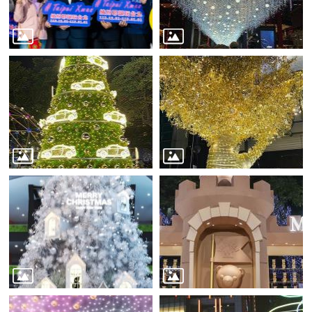
業
務
資
訊
線
上
服
務
公
司
及
商
業
登
記
服