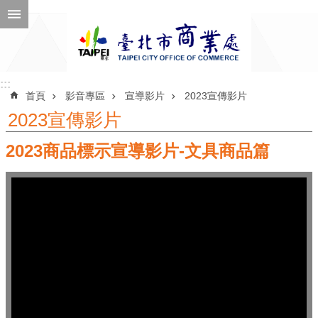
跳到主要內容區塊
進
階
搜
尋
:::
:::
首頁
影音專區
宣導影片
2023宣傳影片
2023宣傳影片
2023商品標示宣導影片-文具商品篇
公
告
訊
息
機
關
介
紹