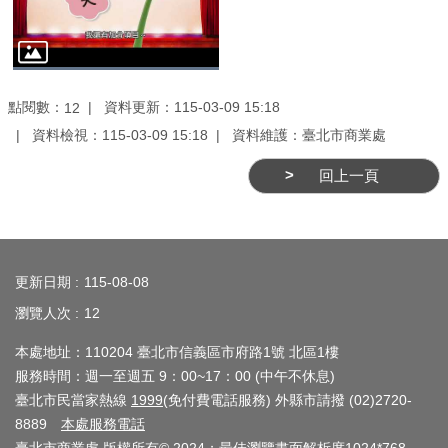
務
商
業
管
點閱數：
資料更新：115-03-09 15:18
12
理
資料檢視：115-03-09 15:18
資料維護：臺北市商業處
商
回上一頁
業
發
:::
展
與
更新日期
115-08-08
輔
瀏覽人次
12
導
本處地址：110204 臺北市信義區市府路1號 北區1樓
商
服務時間：週一至週五 9：00~17：00 (中午不休息)
圈
臺北市民當家熱線
1999
(免付費電話服務) 外縣市請撥 (02)2720-
廊
8889
本處服務電話
帶