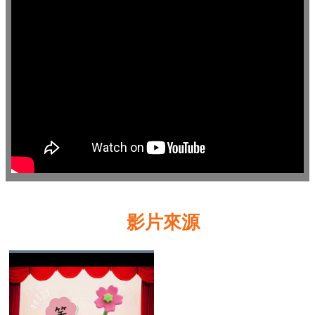
業
務
資
訊
線
上
服
務
公
司
及
影片來源
商
業
登
記
服