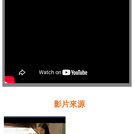
業
務
資
訊
線
上
服
務
公
司
及
商
影片來源
業
登
記
服