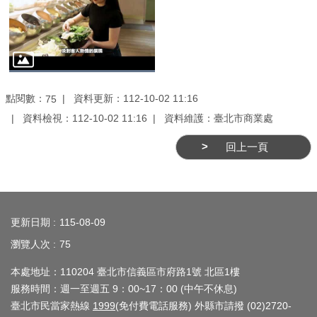
務
商
業
管
理
點閱數：
資料更新：112-10-02 11:16
75
資料檢視：112-10-02 11:16
資料維護：臺北市商業處
商
業
回上一頁
發
展
與
:::
輔
更新日期
115-08-09
導
瀏覽人次
75
商
本處地址：110204 臺北市信義區市府路1號 北區1樓
圈
服務時間：週一至週五 9：00~17：00 (中午不休息)
廊
臺北市民當家熱線
1999
(免付費電話服務) 外縣市請撥 (02)2720-
帶