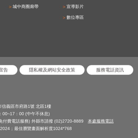
城中商圈廊帶
宣導影片
數位專區
宣告
隱私權及網站安全政策
服務電話資訊
北市信義區市府路1號 北區1樓
0~17：00 (中午不休息)
(免付費電話服務) 外縣市請撥 (02)2720-8889
本處服務電話
024；最佳瀏覽畫面解析度1024*768