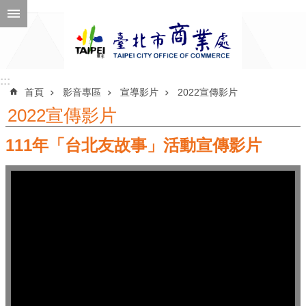
跳到主要內容區塊
進
階
搜
尋
:::
:::
首頁
影音專區
宣導影片
2022宣傳影片
2022宣傳影片
111年「台北友故事」活動宣傳影片
公
告
訊
息
機
關
介
紹