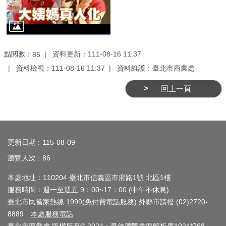
務
商
業
管
點閱數：
資料更新：111-08-16 11:37
85
理
資料檢視：111-08-16 11:37
資料維護：臺北市商業處
商
回上一頁
業
發
:::
展
與
更新日期
115-08-09
輔
瀏覽人次
86
導
本處地址：110204 臺北市信義區市府路1號 北區1樓
商
服務時間：週一至週五 9：00~17：00 (中午不休息)
圈
臺北市民當家熱線
1999
(免付費電話服務) 外縣市請撥 (02)2720-
廊
8889
本處服務電話
帶