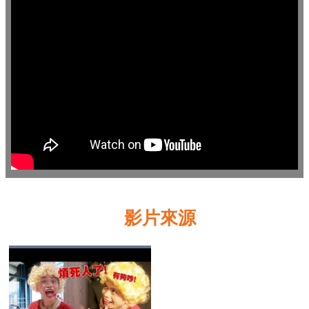
業
務
資
訊
線
上
服
務
公
司
及
影片來源
商
業
登
記
服