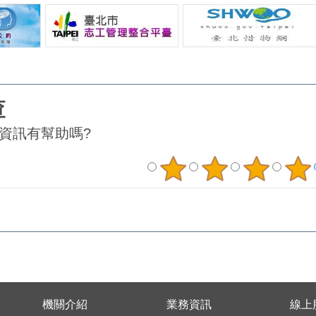
費，無論您是
向法院聲請核發支付命令請求退還
圈」願景，
讓我們共同為
(詳參司法院全球資訊網/業務綜覽/
林景致，更
一場絕佳的市
民事/支付命令，及便民服務/書狀
方故事與社
所有臺北市的
範例/非訟/非訟支付命令) ，以保
透過「臺北
026臺北國
障自身權益。消費者如有任何消費
畫」，輔導
華市集活動，
上之爭議，可撥打消費者服務專線
地特色之品
(連結)及臺
「1950」或「1999」轉7812，本
承感恩封茶
資訊有幫助嗎?
新聞稿」查
府法務局將提供消費諮詢及相關協
城年度代表
臺北市商業處
助。新聞聯絡人：臺北市商業處
地方特色連
-
科 長 蔡惠真 02-
的品牌形象
99轉6503
27208889/1999轉6503
進貓空，在
02-
媒體聯絡人 張定天 02-
的魅力，體
4563凱格蘭創
27208889/1999轉4563
的交流與連
 陳麗貞
閒產業社區
表示，「孝
已邁入第1
外，活動持
機關介紹
業務資訊
線上