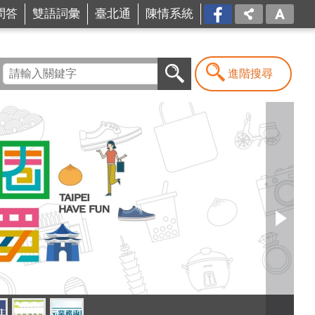
問答
雙語詞彙
臺北通
陳情系統
FB
進階搜尋