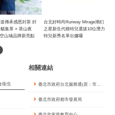
孝道傳承感恩封茶 封
台北好時尚Runway Mirage潮幻
尋貓集章 × 茶山夜
之星新生代模特兒選拔10位潛力
空山城品牌新亮點
特兒新秀名單出爐囉
對爸爸的告白，讓茶
為鼓勵具潛力的素人模特兒勇
的心意吧!，由臺北市
敢走上伸展台、展現個人風格與自
臺北市貓空休閒產業社
信魅力，臺北市商業處辦理
辦「2026貓空孝道
「2026台北好時尚TOP時裝設計
相關連結
茶－封藏心意・愛在茶
大賞」系列活動《Runway Mirage
1日溫馨登場。今年活
潮幻之星模特兒選拔》，吸引眾多
食衛生
臺北市政府台北服務通(原：市民服務大平臺)
道封茶儀式外，首度導
熱愛時尚、懷抱模特兒夢想的參賽
二貓・山城尋寶計畫」
者踴躍報名，並於7月22日透過現
臺北市政府都市發展局
，將12隻代表貓空不
場專業台步指導，參賽者個個展現
色融入套色集章體驗，
出個人的舞台魅力，最終由專業評
空時光尋貓信卡」，串
審團選出10位優勝模特兒，其中
臺北市家庭教育中心