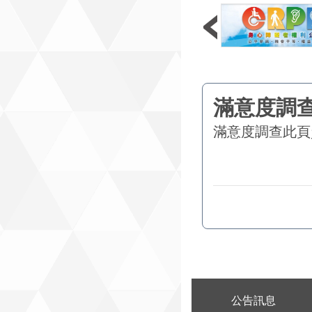
帶動現場的人流與消
牛肉麵或周邊商品，
前來參與的民眾打造
集盛宴吧！ 歡迎
頭家踴躍報名參與「2
際牛肉麵節」-嘉年
相關訊息請上活動官網
滿意度調查
此頁
北市商業處(連結)「
詢。新聞聯絡人：
科長 蔡惠真 02
27208889/19
媒體聯絡人 張定天 
27208889/1999轉
意策略顧問有限公司
0932-230-893
:::
公告訊息