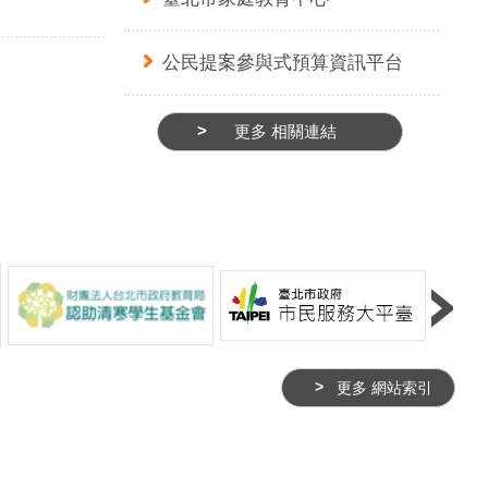
店家設計特色謎題，引
金、銀、銅獎共5位得主，不僅能
集章並享店家優惠；此
獲得獎金外，也將登上8月18日年
公民提案參與式預算資訊平台
規劃「茶山夜宴」五感
度時尚盛事「2026台北好時尚
「採茶宴」結合樂團演
TOP時裝設計大賞」決賽暨動態
聆，邀請民眾沉浸式感
展演舞台，穿上新銳設計師作品進
更多 相關連結
魅力，串聯文化、教
行走秀，以此培育模特兒新秀，促
商圈資源，打造兼具深
進台北時尚產業鏈的發展。 臺
方特色的年度品牌活
北市商業處高振源處長表示，
市商業處高振源處長
「Runway Mirage潮幻之星」承襲
擁有豐富的茶產業、人
去年首度以模特兒新秀為主的發展
然景觀，是臺北最具代
舞台，讓參賽者透過舞台實作與專
觀光據點之一。為帶動
業評選，提供更多懷抱模特兒夢想
市府自110年起推動
的新秀累積展演經驗、建立個人風
2.0」，整合貓纜、動
格，並與時尚產業接軌。未來也將
更多 網站索引
特色，透過跨局處資源
持續透過「台北好時尚」系列活
合作，致力打造「藝文
動，連結產業資源、深化人才培
生的郊山茶鄉休憩生活
育，並提供更多舞台與交流機會，