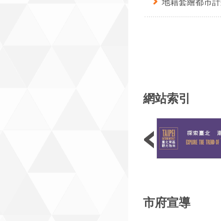
地籍套繪都市計
質優良店家參與展售
舉。 「2026臺
節」所推出嘉年華市
攤分為3類型，有牛
理包）、牛肉麵周邊
牛肉麵風味區及公益
起開始報名至8月31
網站索引
是具商業登記、公司
記證明文件之店家皆
於活動現場須提供至少
遊付、LINEPAY、
交易服務方式、前一
紀錄、三年內無重大
管理規範、同時符合
類型，請趕快報名參
外，市集現場將推出
市府宣導
動，如折價券、免費