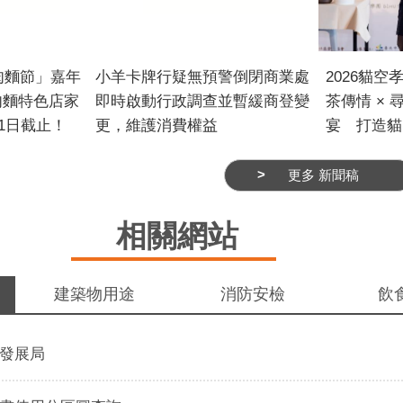
肉麵節」嘉年
小羊卡牌行疑無預警倒閉商業處
2026貓空
肉麵特色店家
即時啟動行政調查並暫緩商登變
茶傳情 × 
31日截止！
更，維護消費權益
宴 打造貓
麵特色產
小羊卡牌行疑無預警倒閉，經
提筆寫下
更多 新聞稿
10月9日至
本府法務局115年8月3日已赴門市
香封存珍貴
博長廊廣場辦
稽查，大門深鎖，同時通知本市商
商業處輔導
相關網站
牛肉麵節」，
業處，經查該商號於114年12月18
區發展協會主
動至今邁入第
日設立登記在臺北市萬華區成都路
傳承感恩封
 Taiwan 臺
67號6樓登記名稱為小羊卡牌行，
山」於8月
建築物用途
消防安檢
飲
霸戰」為主
為避免該商業進行相關變更登記，
動除延續孝
總決賽活動
逃避法律責任、受害者求償無門，
入「貓空十
特色店家加入
本市商業處業在登記系統針對小羊
地方特色IP
發展局
供給國內外民
卡牌行進行管制，日後接獲申請辦
同面向的角
體驗，歡迎品
理變更登記作業時，將暫緩登記，
更設計「貓