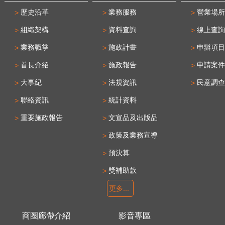
大活動推廣
歷史沿革
業務服務
營業場所
辦理「校園
茶文化與傳
組織架構
資料查詢
線上查詢
透過視、聽
業務職掌
施政計畫
申辦項目
驗課程，讓
首長介紹
施政報告
申請案件
之美與藥草
對貓空的認
大事紀
法規資訊
民意調查
「貓空十二
聯絡資訊
統計資料
方特色IP，
重要施政報告
文宣品及出版品
面向的角色
（每篇章4
政策及業務宣導
章技術，民
預決算
印時，畫面
獎補助款
疊加，最終
像」；「貓
更多...
計4道結合
題，引導親
商圈廊帶介紹
影音專區
成功解謎找