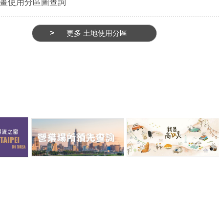
畫使用分區圖查詢
共襄盛
並通報臺北市政府警察局刑事警察
聯4家合作
北國際牛肉麵
大隊以利即時掌握並配合辦理後續
導民眾走訪
集，招募的展
查處事宜。 另本市商業處將依
外，今年亦
更多 土地使用分區
肉麵區（含調
消保法第33條直轄市或縣 (市) 政
體驗，透過
商品區、搭配
府認為企業經營者提供之商品或服
奏與茶香導
攤位區，即日
務有損害消費者生命、身體、健康
受茶鄉文化
日截止！只要
或財產之虞者，應即進行調查，並
育、觀光與
登記、營業登
於今(4)日依行政程序法函請小羊
度體驗與地
可參加、店家
卡牌行業者限期就該事件說明，如
動。 臺北
1種(如：悠
仍未回復視為規避、妨礙或拒絕主
表示，貓空
街口等)無現金
管機關依消保法第33條所為調查
文歷史及自
年無重大違法
之情事，將依消保法第57條規定
表性的山城
違反食品衛生
裁處新臺幣3萬元以上30萬元以下
地區發展，
上述3種展攤
罰鍰，並得按次處罰。 另也提
「三貓計畫
加哦! 此
醒當初若以現金或匯款方式支付價
物園與貓空
各式促銷活
款者，可備妥購買證明、付款紀
整合及地方
小禮等回饋，
錄、對話截圖、預購單據等證據，
環境永續共