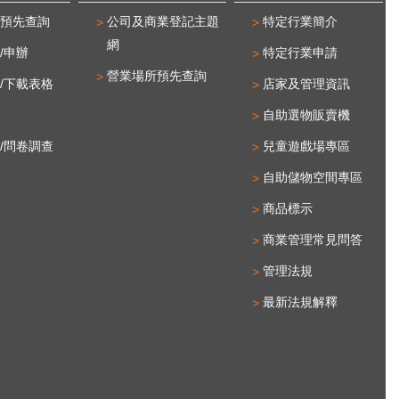
範圍。今年度在活動前
動，串聯設計、展演與產業資源，
預先查詢
公司及商業登記主題
特定行業簡介
巡迴五感教學」將貓空
持續培育更多時尚人才，共同推動
網
統孝道精神帶入校園，
臺北時尚產業發展。更多活動相關
/申辦
特定行業申請
、嗅、味、觸之五感體
訊息請至臺北市商業處網站(連
營業場所預先查詢
/下載表格
店家及管理資訊
學童在互動中領略茶學
結)、「台北市商業處-我是商Ya
自助選物販賣機
文化之深度，進而深化
人」FB粉絲團（連結）及「T
識；活動更首創導入
FASHION」FB粉絲團(連結)查
/問卷調查
兒童遊戲場專區
貓・山城尋寶計畫」地
詢。想更了解台北好時尚優秀設計
自助儲物空間專區
將12隻代表貓空不同
師，相關資訊請至台北好時尚網頁
商品標示
，分為3大主題篇章
(連結)查詢。 新聞聯絡人：臺北
隻貓）採用創新套色印
市商業處科長 蔡惠真 02-
商業管理常見問答
眾依序前往不同點位蓋
27208889/1999轉6503國際時尚
管理法規
將從「單色線稿」逐步
藝術文化協會 張紫婷 02-2555-
最新法規解釋
完形為「完整彩色IP圖
0628/0983-125-659
空時光尋貓信卡」則設
茶文化與歷史故事的謎
子循線尋訪合作店家，
到指定店家後，即可享