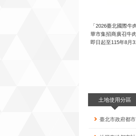
「2026臺北國際牛
華市集招商廣召牛
即日起至115年8月
為推廣臺北市牛肉
業，臺北市商業處將於
11日假臺北圓山花
理「2026臺北國際
臺北國際牛肉麵節推
22年，今年以「King of
土地使用分區
灣牛肉麵王 全臺爭
題，舉辦為期3天的
外，更要號召牛肉麵
臺北市政府都市
嘉年華市集行列，提
眾視覺與味覺的雙重