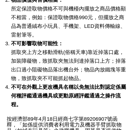
網
所定保證取物價格不可與機檯內擺放之商品價格顯
站
不相當，例如：保證取物價格990元，但擺放之商
安
品為普通絨布小玩具、手機架、LED資料傳輸線、
全
雷射筆等。
政
不可影響取物可能性：
策
抓取夾上方之移動滑軌(俗稱天車)靠近掉落口處，
服
加裝障礙物，致抓取夾無法到達掉落口上方；掉落
務
出口過小阻礙物品落出機台外；物品內放鐵塊等重
電
物，致抓取夾不可能抓起物品。
話
不可在外觀上更改機具名稱以免無法比對認定係屬
資
何種評鑑通過機具或更動原經評鑑通過之操作流
訊
程。
按經濟部89年4月18日經商七字第89206907號函
釋，「如係提供消費者利用電力及機器手臂抓取物