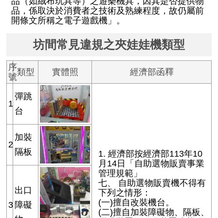
品（如絨布玩具等）之遊樂機具，因其是否提供物
品，係取決於消費者之技術及熟練程度，故仍屬前
開條文所稱之電子遊戲機」。
坊間常見違規之夾娃娃機類型
序
類型
實體照
經濟部函釋
號
彈跳
1
台
加裝
2
隔板
1. 經濟部按經濟部113年10
月14日「自助選物販賣事業
管理規範」
七、 自助選物販賣機不得有
出口
下列之情形：
(一)擅自改裝機台。
3
障礙
(二)擅自加裝障礙物、隔板、