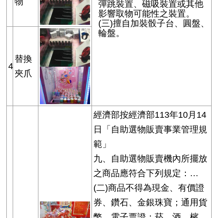
物
彈跳裝置、磁吸裝置或其他
影響取物可能性之裝置。
(三)擅自加裝骰子台、圓盤、
輪盤。
替換
4
夾爪
經濟部按經濟部113年10月14
日「自助選物販賣事業管理規
範」
九、自助選物販賣機內所擺放
之商品應符合下列規定：…
(二)商品不得為現金、有價證
券、鑽石、金銀珠寶；通用貨
幣、電子票證；菸、酒、檳