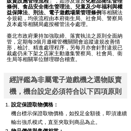
販賣設施管理流程
」，如涉及違反
化粧品衛生管理
系
條例、食品安全衛生管理法、兒童及少年福利與權
統
益保障法、刑法、電子遊戲場業管理條例
等相關法
令規範，均依流程由本府衛生局、社會局、警察局
及本處等相關局處按權管法令處理。
政
府
臺北市政府秉持加強取締、落實執法之原則全面納
網
管，定期每3個月邀權管機關開會追蹤違規改善情
形，檢討、精進處理程序，另每月亦會針對違規已
站
裁處仍未下架之店家主動邀集警察局、社會局、衛
資
生局等相關單位辦理聯合稽查。
料
開
經評鑑為非屬電子遊戲機之選物販賣
放
宣
機，機台設定必須符合以下四項原則
告
設定保證取物價格：
隱
機台標示保證取物價格，如投足金額後，即須連續
私
輸出強爪模式，直至夾取到商品為止。
權
及
物品價值與售價相當：