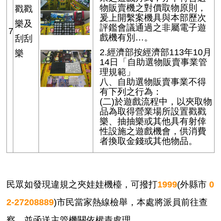
物販賣機之對價取物原則，
戳戳
爰上開繫案機具與本部歷次
樂及
評鑑會議通過之非屬電子遊
7
戲機有別…。
刮刮
2.經濟部按經濟部113年10月
樂
14日「自助選物販賣事業管
理規範」
八、自助選物販賣事業不得
有下列之行為：
(二)於遊戲流程中，以夾取物
品為取得營業場所設置戳戳
樂、抽抽樂或其他具有射倖
性設施之遊戲機會，供消費
者換取金錢或其他物品。
民眾如發現違規之夾娃娃機檯，可撥打
1999
(外縣市
0
2-27208889
)市民當家熱線檢舉，本處將派員前往查
察，並函送主管機關依權責處理。