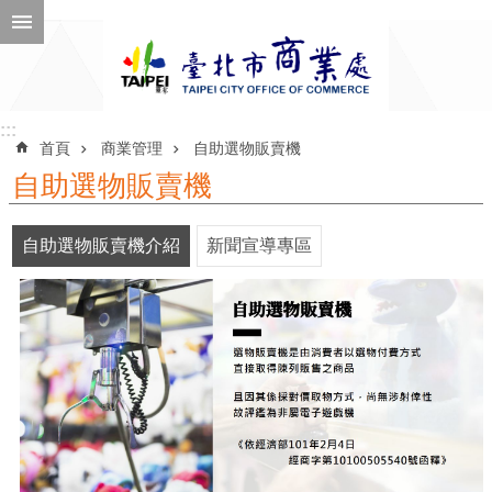
跳到主要內容區塊
進
階
搜
尋
:::
:::
首頁
商業管理
自助選物販賣機
自助選物販賣機
公
自助選物販賣機介紹
新聞宣導專區
告
訊
息
機
關
介
紹