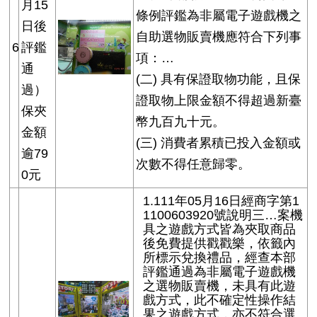
月15
條例評鑑為非屬電子遊戲機之
日後
自助選物販賣機應符合下列事
6
評鑑
項：…
通
(二) 具有保證取物功能，且保
過）
證取物上限金額不得超過新臺
保夾
幣九百九十元。
金額
(三) 消費者累積已投入金額或
逾79
次數不得任意歸零。
0元
1.111年05月16日經商字第1
1100603920號說明三…案機
具之遊戲方式皆為夾取商品
後免費提供戳戳樂，依籤內
所標示兌換禮品，經查本部
評鑑通過為非屬電子遊戲機
之選物販賣機，未具有此遊
戲方式，此不確定性操作結
果之遊戲方式，亦不符合選