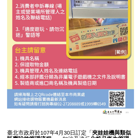
ENGLISH
常
見
問
答
雙
語
詞
彙
臺
北
通
陳
情
臺北市政府於107年4月30日訂定「
夾娃娃機與類似