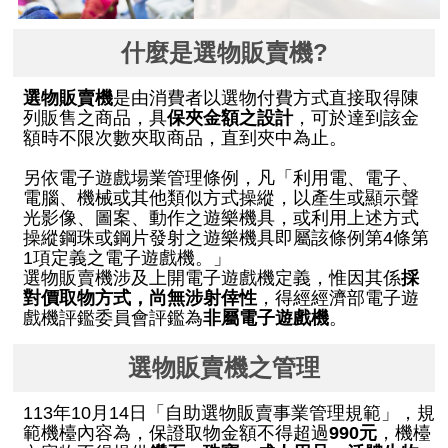
業
務
什麼是選物販賣機?
資
訊
選物販賣機
是由消費者以選物付費方式直接取得陳
列販售之商品，具
保夾金額之設計
，可於達到該金
線
額時不限次數夾取商品，直到夾中為止。
上
另依電子遊戲場業管理條例，凡「利用電、電子、
服
電腦、機械或其他類似方式操縱，以產生或顯示聲
務
光影像、圖案、動作之遊樂機具，或利用上述方式
操縱鋼珠或鋼片發射之遊樂機具即屬該條例第4條第
公
1項定義之電子遊戲機。」
司
選物販賣機涉及上開電子遊戲機定義，惟因其係
採
對價取物方式，尚無涉射倖性
，得經經濟部電子遊
及
戲機評鑑委員會評鑑為
非屬電子遊戲機
。
商
業
選物販賣機之管理
登
記
113年10月14日「自助選物販賣事業管理規範」，規
服
範機檯內容為，保證取物金額不得超過
990元
，機檯