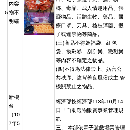
內容
榔、毒品、成人情趣用品、猥
5
物不
褻物品、活體生物、藥品、醫
明確
療口罩、刀具、槍枝彈藥、骰
子或違禁物等商品。
(三)商品不得為福袋、紅包
袋、摸彩券、刮刮樂、戳戳樂
等內容不確定之物品。
(四)不得為法律禁止、妨害公
共秩序、違背善良風俗或主 管
機關禁止之物品。
新機
經濟部按經濟部113年10月14
台
日「自助選物販賣事業管理規
（10
範」
7年5
三、 本部依電子遊戲場業管理