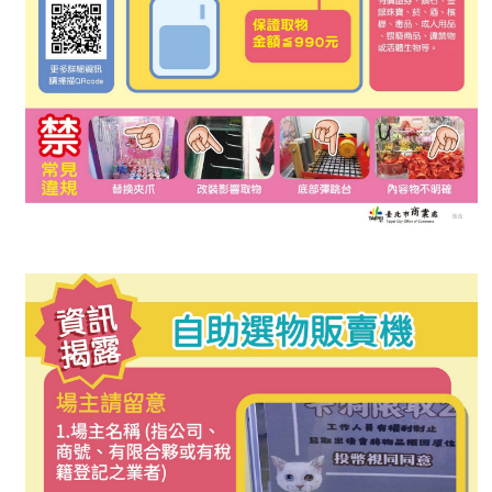
介
紹
影
音
專
區
網
站
導
覽
回
首
頁