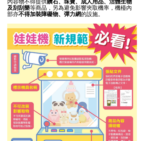
內容物不得提供
鑽石、珠寶、成人用品、活體生物
務
及刮刮樂
等商品，另為避免影響夾取機率，機檯內
部亦
不得加裝障礙物、彈力網
的設施。
商
業
管
理
商
業
發
展
與
輔
導
商
圈
廊
帶