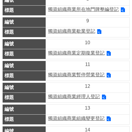
務
獨資組織商業所在地門牌整編登記
商
9
業
管
獨資組織商業歇業登記
理
10
商
獨資組織商業定期復業登記
業
11
發
展
獨資組織商業暫停營業登記
與
12
輔
導
獨資組織商業經理人登記
13
商
圈
獨資組織商業組織變更登記
廊
14
帶