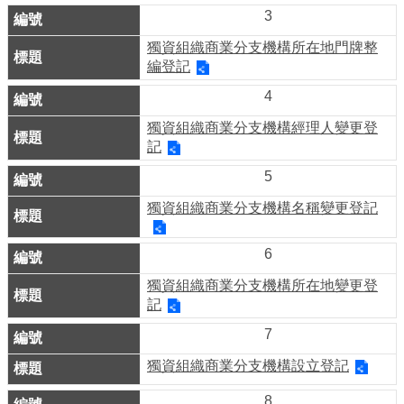
業
3
務
獨資組織商業分支機構所在地門牌整
資
編登記
訊
4
線
獨資組織商業分支機構經理人變更登
上
記
服
5
務
獨資組織商業分支機構名稱變更登記
公
司
6
及
獨資組織商業分支機構所在地變更登
商
記
業
7
登
記
獨資組織商業分支機構設立登記
服
8