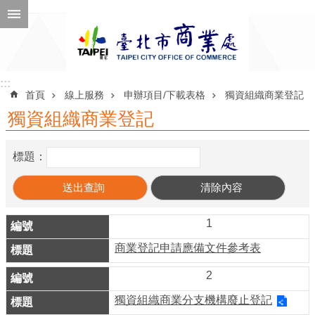
跳到主要內容區塊
進
階
搜
尋
:::
:::
首頁
線上服務
申辦項目/下載表格
獨資組織商業登記
獨資組織商業登記
公
標題：
告
訊
息
1
機
商業登記申請應備文件參考表
關
介
2
紹
獨資組織商業分支機構廢止登記