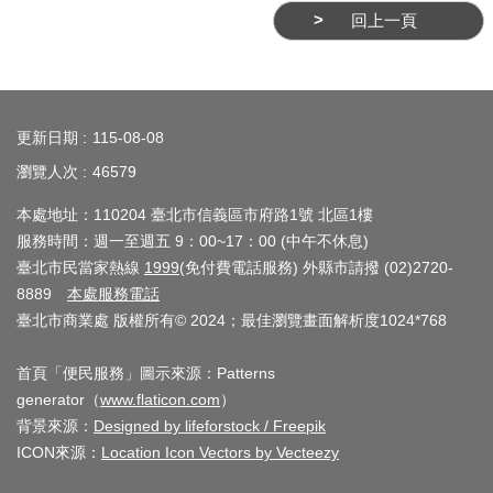
ENGLISH
回上一頁
常
見
:::
問
更新日期
115-08-08
答
瀏覽人次
46579
雙
本處地址：110204 臺北市信義區市府路1號 北區1樓
語
服務時間：週一至週五 9：00~17：00 (中午不休息)
詞
臺北市民當家熱線
1999
(免付費電話服務) 外縣市請撥 (02)2720-
彙
8889
本處服務電話
臺北市商業處 版權所有© 2024；最佳瀏覽畫面解析度1024*768
臺
北
首頁「便民服務」圖示來源：Patterns
通
generator（
www.flaticon.com
）
背景來源：
Designed by lifeforstock / Freepik
陳
ICON來源：
Location Icon Vectors by Vecteezy
情