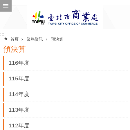
跳到主要內容區塊
進
階
搜
尋
:::
:::
首頁
業務資訊
預決算
預決算
公
116年度
告
訊
115年度
息
114年度
機
關
113年度
介
紹
112年度