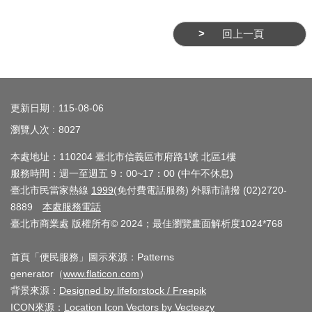
介
回上一頁
紹
影
:::
音
專
更新日期
115-08-06
區
瀏覽人次
8027
網
本處地址：110204 臺北市信義區市府路1號 北區1樓
站
服務時間：週一至週五 9：00~17：00 (中午不休息)
臺北市民當家熱線
1999
(免付費電話服務) 外縣市請撥 (02)2720-
導
8889
本處服務電話
覽
臺北市商業處 版權所有© 2024；最佳瀏覽畫面解析度1024*768
回
首頁「便民服務」圖示來源：Patterns
首
generator（
www.flaticon.com
）
頁
背景來源：
Designed by lifeforstock / Freepik
ICON來源：
Location Icon Vectors by Vecteezy