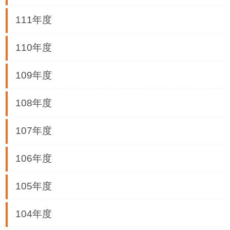
業
務
111年度
資
訊
110年度
線
109年度
上
服
108年度
務
公
107年度
司
及
106年度
商
業
105年度
登
記
104年度
服