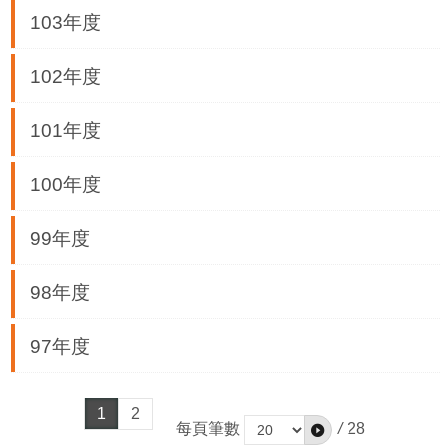
務
103年度
商
102年度
業
管
理
101年度
商
100年度
業
發
99年度
展
與
98年度
輔
導
97年度
商
圈
1
2
廊
每頁筆數
/
28
帶