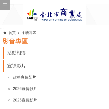
跳到主要內容區塊
進
階
搜
尋
:::
:::
首頁
影音專區
影音專區
公
活動相簿
告
訊
宣導影片
息
政務宣傳影片
機
關
2026宣傳影片
介
紹
2025宣傳影片