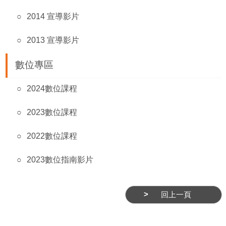
務
2014 宣導影片
商
業
2013 宣導影片
管
數位專區
理
商
2024數位課程
業
發
2023數位課程
展
2022數位課程
與
輔
2023數位指南影片
導
商
回上一頁
圈
廊
帶