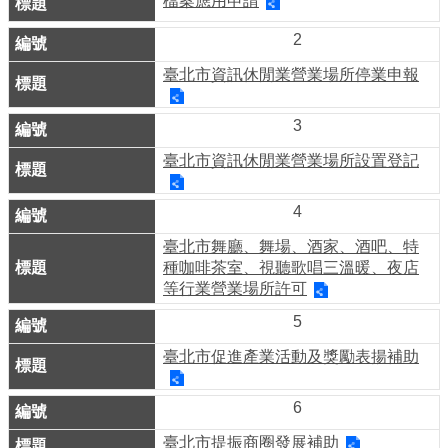
檔案應用申請
業
務
2
資
臺北市資訊休閒業營業場所停業申報
訊
線
3
上
臺北市資訊休閒業營業場所設置登記
服
務
4
公
臺北市舞廳、舞場、酒家、酒吧、特
種咖啡茶室、視聽歌唱三溫暖、夜店
司
等行業營業場所許可
及
5
商
業
臺北市促進產業活動及獎勵表揚補助
登
記
6
服
臺北市提振商圈發展補助