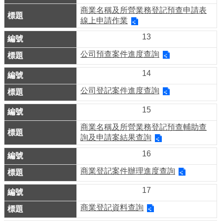
商業名稱及所營業務登記預查申請表
介
線上申請作業
紹
13
影
公司預查案件進度查詢
音
專
14
區
公司登記案件進度查詢
網
15
站
商業名稱及所營業務登記預查輔助查
導
詢及申請案結果查詢
覽
16
商業登記案件辦理進度查詢
回
首
17
頁
商業登記資料查詢