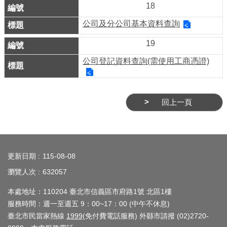
ENGLISH
18
公司及分公司基本資料查詢
常
見
19
問
公司登記資料查詢(需使用工商憑證)
答
雙
語
回上一頁
詞
彙
:::
臺
更新日期
115-08-08
北
瀏覽人次
632057
通
本處地址：110204 臺北市信義區市府路1號 北區1樓
陳
服務時間：週一至週五 9：00~17：00 (中午不休息)
情
臺北市民當家熱線
1999
(免付費電話服務) 外縣市請撥 (02)2720-