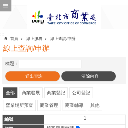
跳到主要內容區塊
進
階
搜
尋
:::
:::
首頁
線上服務
線上查詢/申辦
線上查詢/申辦
公
標題：
告
訊
息
全部
商業發展
商業登記
公司登記
機
關
營業場所預查
商業管理
商業輔導
其他
介
紹
1