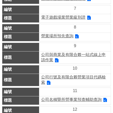
務
7
商
電子遊戲場業營業級別證
業
管
8
理
營業場所預先查詢
商
9
業
公司與商業及有限合夥一站式線上申
發
請作業
展
10
與
輔
公司行號及有限合夥營業項目代碼檢
導
索
11
商
公司名稱暨所營事業預查輔助查詢
圈
廊
12
帶