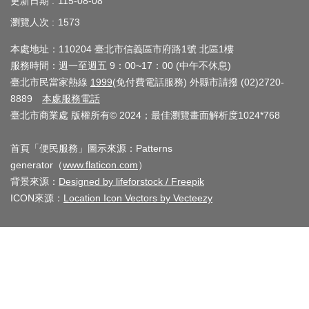
更新日期
115-08-08
業
務
瀏覽人次
1573
資
本處地址：110204 臺北市信義區市府路1號 北區1樓
訊
服務時間：週一至週五 9：00~17：00 (中午不休息)
臺北市民當家熱線
1999
(免付費電話服務) 外縣市請撥 (02)2720-
線
8889
本處服務電話
上
臺北市商業處 版權所有© 2024；最佳瀏覽畫面解析度1024*768
服
務
首頁「便民服務」圖示來源：Patterns
generator（
www.flaticon.com
）
公
背景來源：
Designed by lifeforstock / Freepik
司
ICON來源：
Location Icon Vectors by Vecteezy
及
商
業
登
記
服