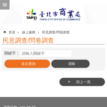
跳到主要內容區塊
進
階
搜
尋
:::
:::
首頁
線上服務
民意調查/問卷調查
民意調查/問卷調查
公
關鍵字：
告
訊
息
機
回上一頁
關
介
紹
:::