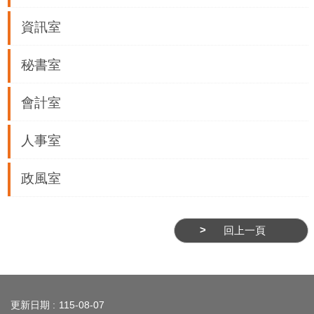
業
務
資訊室
資
訊
秘書室
線
會計室
上
服
人事室
務
公
政風室
司
及
商
回上一頁
業
登
:::
記
服
更新日期
115-08-07