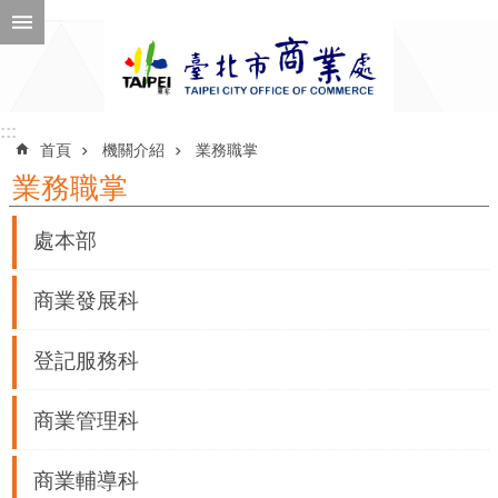
跳到主要內容區塊
進
階
搜
尋
:::
:::
首頁
機關介紹
業務職掌
業務職掌
公
處本部
告
訊
商業發展科
息
登記服務科
機
關
商業管理科
介
紹
商業輔導科