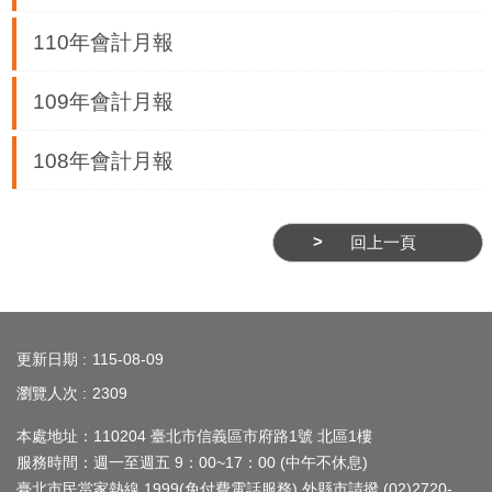
業
務
110年會計月報
資
訊
109年會計月報
線
108年會計月報
上
服
務
回上一頁
公
司
:::
及
商
更新日期
115-08-09
業
瀏覽人次
2309
登
本處地址：110204 臺北市信義區市府路1號 北區1樓
記
服務時間：週一至週五 9：00~17：00 (中午不休息)
服
臺北市民當家熱線
1999
(免付費電話服務) 外縣市請撥 (02)2720-