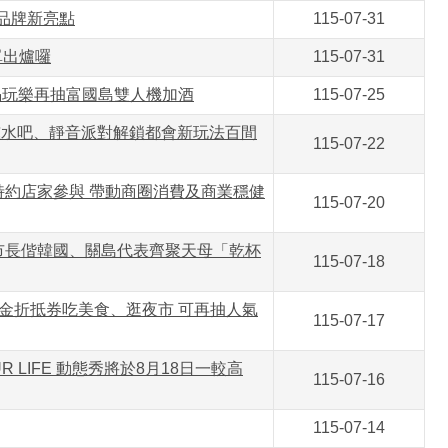
城品牌新亮點
115-07-31
單出爐囉
115-07-31
喝玩樂再抽富國島雙人機加酒
115-07-25
微醺水吧、靜音派對解鎖都會新玩法百間
115-07-22
特約店家參與 帶動商圈消費及商業穩健
115-07-20
市長偕韓國、關島代表齊聚天母「乾杯
115-07-18
現金折抵券吃美食、逛夜市 可再抽人氣
115-07-17
 LIFE 動態秀將於8月18日一較高
115-07-16
115-07-14