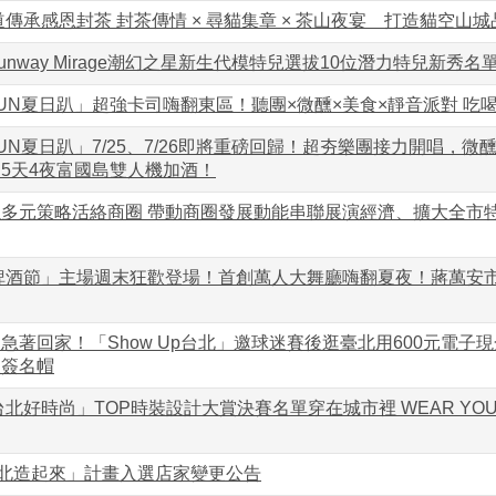
孝道傳承感恩封茶 封茶傳情 × 尋貓集章 × 茶山夜宴 打造貓空山
nway Mirage潮幻之星新生代模特兒選拔10位潛力特兒新秀名
UN夏日趴」超強卡司嗨翻東區！聽團×微醺×美食×靜音派對 吃
UN夏日趴」7/25、7/26即將重磅回歸！超夯樂團接力開唱，
5天4夜富國島雙人機加酒！
多元策略活絡商圈 帶動商圈發展動能串聯展演經濟、擴大全市
母啤酒節」主場週末狂歡登場！首創萬人大舞廳嗨翻夏夜！蔣萬安
急著回家！「Show Up台北」邀球迷賽後逛臺北用600元電子
及簽名帽
台北好時尚」TOP時裝設計大賞決賽名單穿在城市裡 WEAR YOUR
台北造起來」計畫入選店家變更公告