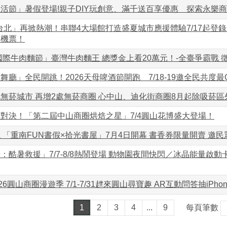
活節」暑假登場!親子DIY玩創意、滿千送百享優惠 探索永樂
Up 台北」再掀熱潮！串聯4大場館打造盛夏城市應援體驗7/17起登
回機票！
北國際牛肉麵節」臺灣牛肉麵王 總獎金上看20萬元！-全臺爭霸戰 
廳」全民開跳！2026天母啤酒節開跑 7/18-19邀全民共度最Ch
無菸城市 再增2處無菸商圈 心中山、迪化街商圈8月起除吸菸區
對決！「第二屆中山商圈烘焙之星」7/4圓山花博盛大登場！
 「重南FUN書假×拾光書屋」7月4日開幕 書香券限量開賣 邀
：酷暑救援」7/7-8/8熱鬧登場 動物園夜間快閃／冰晶能量啟
26圓山商圈漫遊季 7/1-7/31趖來圓山尋寶趣 AR互動問答抽iPho
1
2
3
4
...
9
每頁筆數