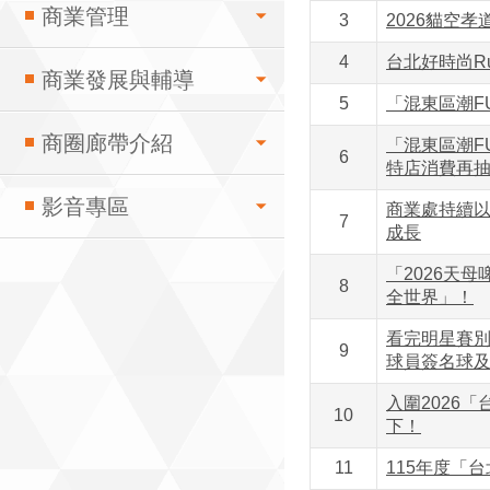
商業管理
3
2026貓空
4
台北好時尚Ru
商業發展與輔導
5
「混東區潮F
商圈廊帶介紹
「混東區潮F
6
特店消費再抽
影音專區
商業處持續以
7
成長
「2026天
8
全世界」！
看完明星賽別
9
球員簽名球
入圍2026「
10
下！
11
115年度「