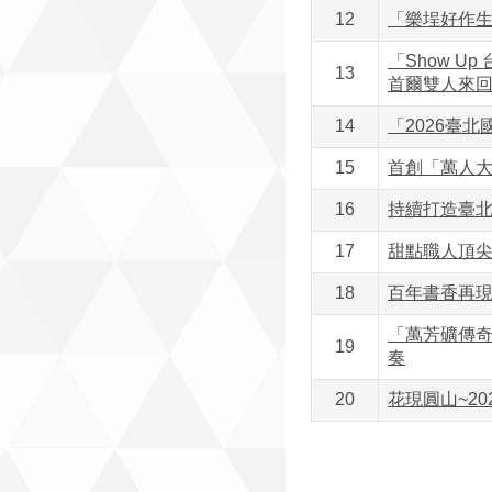
12
「樂埕好作生
「Show 
13
首爾雙人來
14
「2026臺
15
首創「萬人大舞
16
持續打造臺北
17
甜點職人頂尖
18
百年書香再現
「萬芳礦傳奇
19
奏
20
花現圓山~20