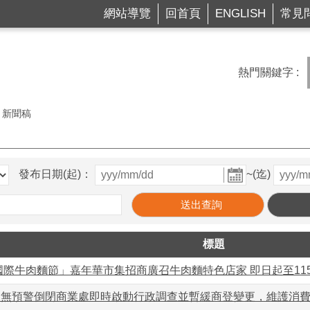
網站導覽
回首頁
ENGLISH
常見
熱門關鍵字
新聞稿
發布日期(起)：
~(迄)
標題
北國際牛肉麵節」嘉年華市集招商廣召牛肉麵特色店家 即日起至115
疑無預警倒閉商業處即時啟動行政調查並暫緩商登變更，維護消