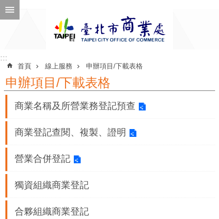
跳到主要內容區塊
進
階
搜
尋
:::
:::
首頁
線上服務
申辦項目/下載表格
申辦項目/下載表格
公
商業名稱及所營業務登記預查
告
訊
商業登記查閱、複製、證明
息
營業合併登記
機
關
獨資組織商業登記
介
紹
合夥組織商業登記