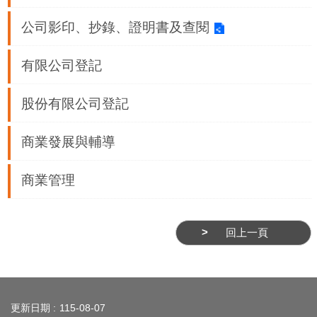
業
務
公司影印、抄錄、證明書及查閱
資
訊
有限公司登記
線
股份有限公司登記
上
服
商業發展與輔導
務
公
商業管理
司
及
商
回上一頁
業
登
:::
記
服
更新日期
115-08-07