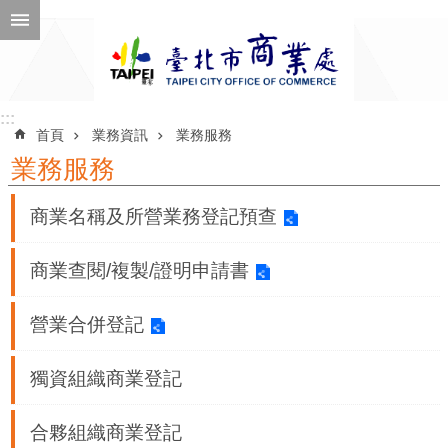
跳到主要內容區塊
進
階
搜
尋
:::
:::
首頁
業務資訊
業務服務
業務服務
公
商業名稱及所營業務登記預查
告
訊
商業查閱/複製/證明申請書
息
營業合併登記
機
關
獨資組織商業登記
介
紹
合夥組織商業登記