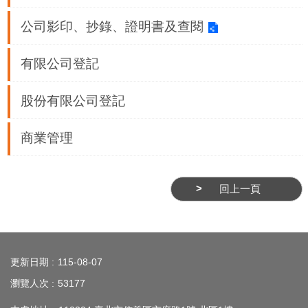
業
務
公司影印、抄錄、證明書及查閱
資
訊
有限公司登記
線
股份有限公司登記
上
服
商業管理
務
公
司
回上一頁
及
商
:::
業
登
更新日期
115-08-07
記
瀏覽人次
53177
服