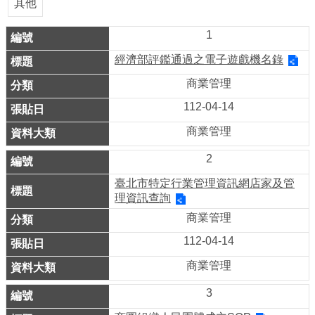
業
其他
務
1
資
訊
經濟部評鑑通過之電子遊戲機名錄
商業管理
線
上
112-04-14
服
商業管理
務
2
公
臺北市特定行業管理資訊網店家及管
司
理資訊查詢
及
商業管理
商
112-04-14
業
登
商業管理
記
3
服