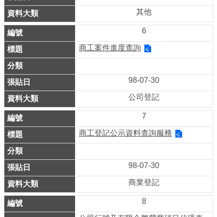
其他
介
紹
6
影
商工案件進度查詢
音
專
98-07-30
區
公司登記
網
7
站
導
商工登記公示資料查詢服務
覽
98-07-30
回
首
商業登記
頁
8