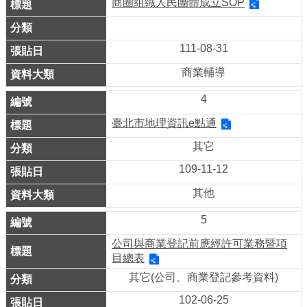
商圈組織人民團體成立SOP
務
商
111-08-31
業
管
商業輔導
理
4
商
臺北市地理資訊e點通
業
其它
發
109-11-12
展
與
其他
輔
5
導
公司與商業登記前應經許可業務暨項
商
目總表
圈
其它(公司、商業登記參考資料)
廊
102-06-25
帶