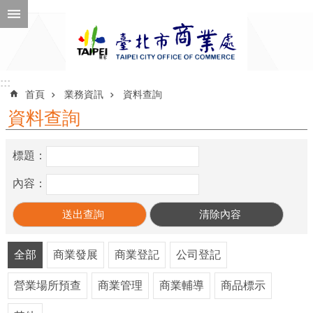
跳到主要內容區塊
進
階
搜
尋
:::
:::
首頁
業務資訊
資料查詢
資料查詢
公
標題：
告
訊
內容：
息
機
關
全部
商業發展
商業登記
公司登記
介
營業場所預查
商業管理
商業輔導
商品標示
紹