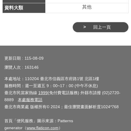
系
其他
統
政
回上一頁
府
網
站
:::
資
更新日期
115-08-09
料
瀏覽人次
163146
開
放
本處地址：110204 臺北市信義區市府路1號 北區1樓
宣
服務時間：週一至週五 9：00~17：00 (中午不休息)
臺北市民當家熱線
1999
(免付費電話服務) 外縣市請撥 (02)2720-
告
8889
本處服務電話
臺北市商業處 版權所有© 2024；最佳瀏覽畫面解析度1024*768
隱
私
首頁「便民服務」圖示來源：Patterns
權
generator（
www.flaticon.com
）
及