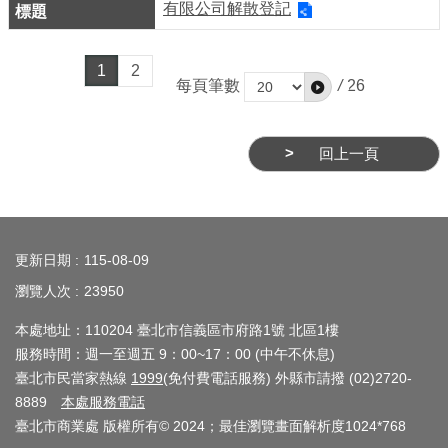
ENGLISH
有限公司解散登記
常
1
2
見
每頁筆數
/
26
問
答
回上一頁
雙
語
:::
詞
彙
更新日期
115-08-09
瀏覽人次
23950
臺
北
本處地址：110204 臺北市信義區市府路1號 北區1樓
通
服務時間：週一至週五 9：00~17：00 (中午不休息)
臺北市民當家熱線
1999
(免付費電話服務) 外縣市請撥 (02)2720-
陳
8889
本處服務電話
情
臺北市商業處 版權所有© 2024；最佳瀏覽畫面解析度1024*768