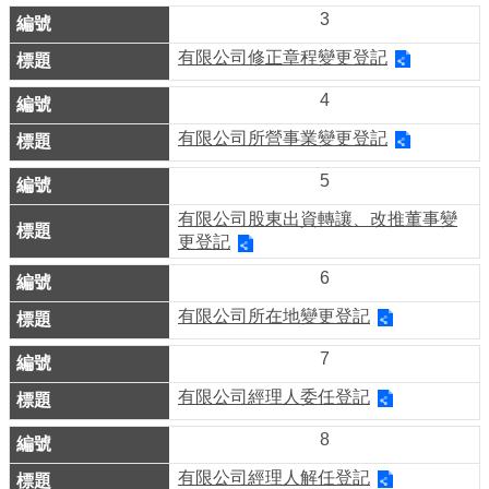
業
3
務
有限公司修正章程變更登記
資
訊
4
線
有限公司所營事業變更登記
上
5
服
有限公司股東出資轉讓、改推董事變
務
更登記
公
6
司
有限公司所在地變更登記
及
商
7
業
有限公司經理人委任登記
登
記
8
服
有限公司經理人解任登記