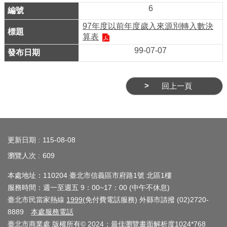
務
6
商
97年度以前年度歲入來源別轉入數決
算表
業
99-07-07
管
理
商
回上一頁
業
發
:::
展
與
更新日期
115-08-08
輔
瀏覽人次
609
導
本處地址：110204 臺北市信義區市府路1號 北區1樓
商
服務時間：週一至週五 9：00~17：00 (中午不休息)
臺北市民當家熱線
1999
(免付費電話服務) 外縣市請撥 (02)2720-
圈
8889
本處服務電話
廊
臺北市商業處 版權所有© 2024；最佳瀏覽畫面解析度1024*768
帶