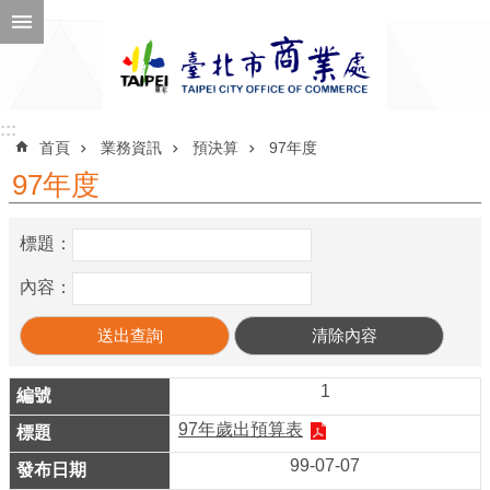
跳到主要內容區塊
進
階
搜
尋
:::
:::
首頁
業務資訊
預決算
97年度
97年度
公
標題：
告
訊
內容：
息
機
關
1
介
97年歲出預算表
紹
99-07-07