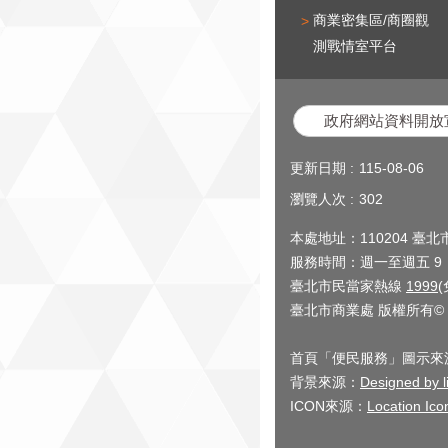
商業密集區/商圈觀
測戰情室平台
政府網站資料開放
更新日期
115-08-06
瀏覽人次
302
本處地址：110204 臺
服務時間：週一至週五 9：0
臺北市民當家熱線
1999
臺北市商業處 版權所有© 2
首頁「便民服務」圖示來源：Pat
背景來源：
Designed by li
ICON來源：
Location Ico