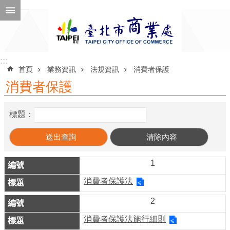
跳到主要內容區塊
進
階
搜
尋
:::
:::
首頁
業務資訊
法規資訊
消費者保護
消費者保護
公
標題：
告
訊
息
1
機
消費者保護法
關
介
2
紹
消費者保護法施行細則