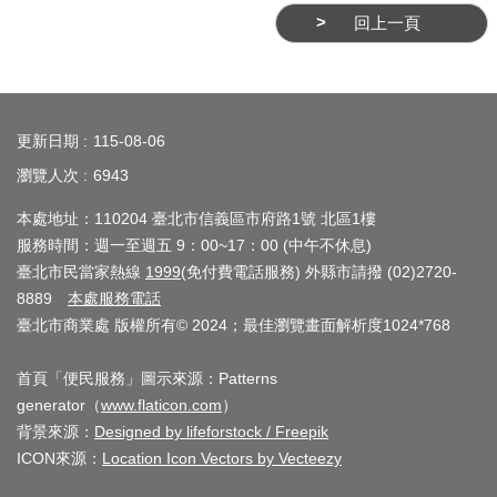
務
回上一頁
商
業
:::
管
更新日期
理
115-08-06
瀏覽人次
6943
商
業
本處地址：110204 臺北市信義區市府路1號 北區1樓
服務時間：週一至週五 9：00~17：00 (中午不休息)
發
臺北市民當家熱線
1999
(免付費電話服務) 外縣市請撥 (02)2720-
展
8889
本處服務電話
與
臺北市商業處 版權所有© 2024；最佳瀏覽畫面解析度1024*768
輔
導
首頁「便民服務」圖示來源：Patterns
generator（
www.flaticon.com
）
商
背景來源：
Designed by lifeforstock / Freepik
圈
ICON來源：
Location Icon Vectors by Vecteezy
廊
帶