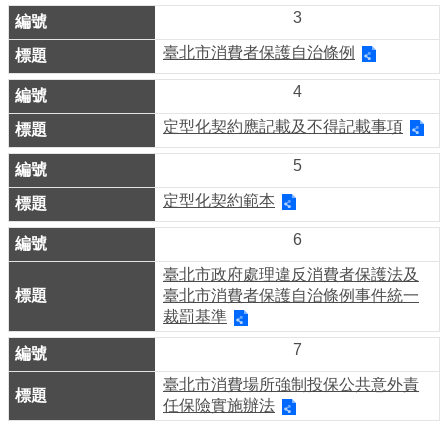
業
3
務
臺北市消費者保護自治條例
資
訊
4
線
定型化契約應記載及不得記載事項
上
5
服
定型化契約範本
務
6
公
司
臺北市政府處理違反消費者保護法及
臺北市消費者保護自治條例事件統一
及
裁罰基準
商
7
業
登
臺北市消費場所強制投保公共意外責
記
任保險實施辦法
服