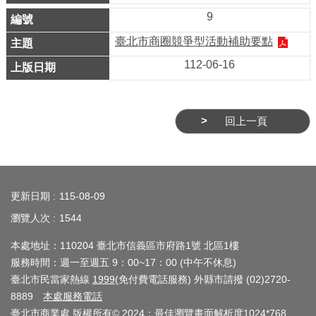
9
介
紹
臺北市商圈競爭型活動補助要點
112-06-16
影
音
專
區
回上一頁
網
:::
站
導
更新日期
115-08-09
覽
瀏覽人次
1544
回
本處地址：110204 臺北市信義區市府路1號 北區1樓
服務時間：週一至週五 9：00~17：00 (中午不休息)
首
臺北市民當家熱線
1999
(免付費電話服務) 外縣市請撥 (02)2720-
頁
8889
本處服務電話
臺北市商業處 版權所有© 2024；最佳瀏覽畫面解析度1024*768