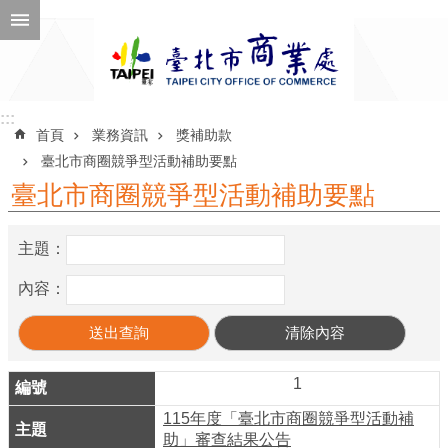
跳到主要內容區塊
進
階
搜
尋
:::
:::
首頁
業務資訊
獎補助款
臺北市商圈競爭型活動補助要點
臺北市商圈競爭型活動補助要點
公
告
主題：
訊
息
內容：
機
關
介
1
紹
115年度「臺北市商圈競爭型活動補
助」審查結果公告