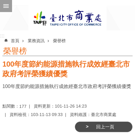
跳到主要內容區塊
進
階
搜
尋
:::
:::
首頁
業務資訊
榮譽榜
榮譽榜
100年度節約能源措施執行成效經臺北市
公
告
政府考評榮獲績優獎
訊
100年度節約能源措施執行成效經臺北市政府考評榮獲績優獎
息
機
點閱數：
資料更新：101-11-26 14:23
177
關
資料檢視：103-11-13 09:33
資料維護：臺北市商業處
介
紹
回上一頁