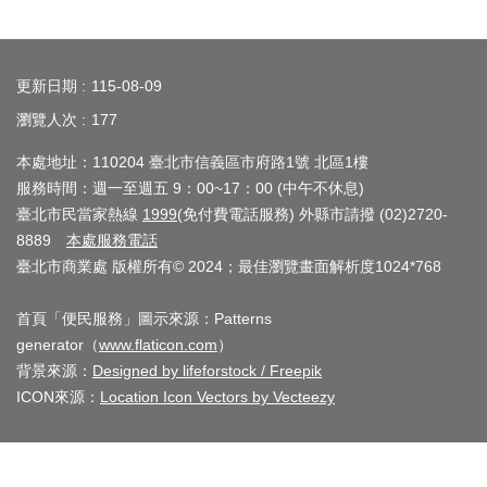
業
務
:::
資
更新日期
115-08-09
訊
瀏覽人次
177
線
本處地址：110204 臺北市信義區市府路1號 北區1樓
上
服務時間：週一至週五 9：00~17：00 (中午不休息)
服
臺北市民當家熱線
1999
(免付費電話服務) 外縣市請撥 (02)2720-
務
8889
本處服務電話
臺北市商業處 版權所有© 2024；最佳瀏覽畫面解析度1024*768
公
司
首頁「便民服務」圖示來源：Patterns
及
generator（
www.flaticon.com
）
商
背景來源：
Designed by lifeforstock / Freepik
業
ICON來源：
Location Icon Vectors by Vecteezy
登
記
服