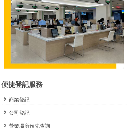
全
政
策
服
務
電
話
資
訊
便捷登記服務
商業登記
公司登記
營業場所預先查詢