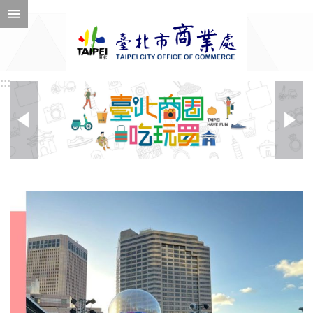
跳到主要內容區塊
進
階
搜
尋
:::
:::
公
告
訊
息
機
關
介
紹