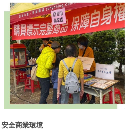
問
答
雙
語
詞
彙
臺
北
通
陳
情
系
統
安全商業環境
政