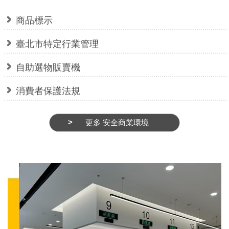
府
網
商品標示
站
臺北市特定行業管理
資
料
自助選物販賣機
開
放
消費者保護法規
宣
告
更多 安全商業環境
隱
私
權
及
網
站
安