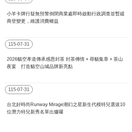
小羊卡牌行疑無預警倒閉商業處即時啟動行政調查並暫緩
商登變更，維護消費權益
115-07-31
2026貓空孝道傳承感恩封茶 封茶傳情 × 尋貓集章 × 茶山
夜宴 打造貓空山城品牌新亮點
115-07-31
台北好時尚Runway Mirage潮幻之星新生代模特兒選拔10
位潛力特兒新秀名單出爐囉