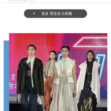
務
商
更多 營造多元商圈
業
管
理
商
業
發
展
與
輔
導
商
圈
廊
帶