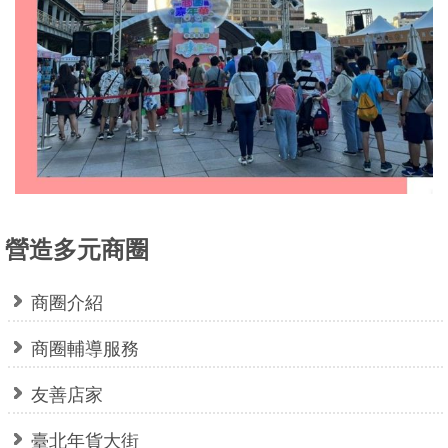
業
務
資
訊
線
上
服
務
營造多元商圈
公
司
及
商圈介紹
商
商圈輔導服務
業
登
友善店家
記
服
臺北年貨大街