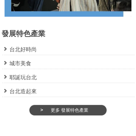
介
紹
影
發展特色產業
音
專
台北好時尚
區
城市美食
網
站
耶誕玩台北
導
台北造起來
覽
ENGLISH
更多 發展特色產業
常
見