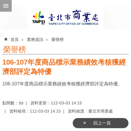
跳到主要內容區塊
進
階
搜
尋
:::
:::
首頁
業務資訊
榮譽榜
榮譽榜
106-107年度商品標示業務績效考核獲經
公
告
濟部評定為特優
訊
106-107年度商品標示業務績效考核獲經濟部評定為特優。
息
機
點閱數：
資料更新：112-03-03 14:15
99
關
資料檢視：112-03-03 14:15
資料維護：臺北市商業處
介
紹
回上一頁