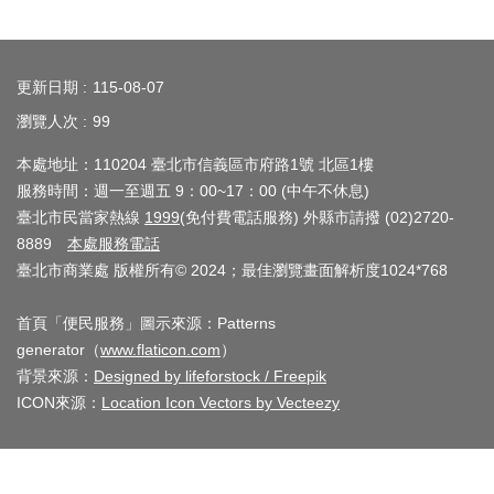
業
務
:::
資
更新日期
115-08-07
訊
瀏覽人次
99
線
本處地址：110204 臺北市信義區市府路1號 北區1樓
上
服務時間：週一至週五 9：00~17：00 (中午不休息)
服
臺北市民當家熱線
1999
(免付費電話服務) 外縣市請撥 (02)2720-
務
8889
本處服務電話
臺北市商業處 版權所有© 2024；最佳瀏覽畫面解析度1024*768
公
司
首頁「便民服務」圖示來源：Patterns
及
generator（
www.flaticon.com
）
商
背景來源：
Designed by lifeforstock / Freepik
業
ICON來源：
Location Icon Vectors by Vecteezy
登
記
服