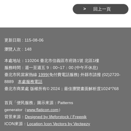
業
務
回上一頁
資
訊
:::
線
更新日期
115-08-06
上
瀏覽人次
148
服
務
本處地址：110204 臺北市信義區市府路1號 北區1樓
服務時間：週一至週五 9：00~17：00 (中午不休息)
公
臺北市民當家熱線
1999
(免付費電話服務) 外縣市請撥 (02)2720-
司
8889
本處服務電話
及
臺北市商業處 版權所有© 2024；最佳瀏覽畫面解析度1024*768
商
業
首頁「便民服務」圖示來源：Patterns
generator（
www.flaticon.com
）
登
背景來源：
Designed by lifeforstock / Freepik
記
ICON來源：
Location Icon Vectors by Vecteezy
服