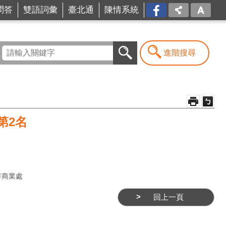
問答
雙語詞彙
臺北通
陳情系統
FB
進階搜尋
第2名
市商業處
回上一頁