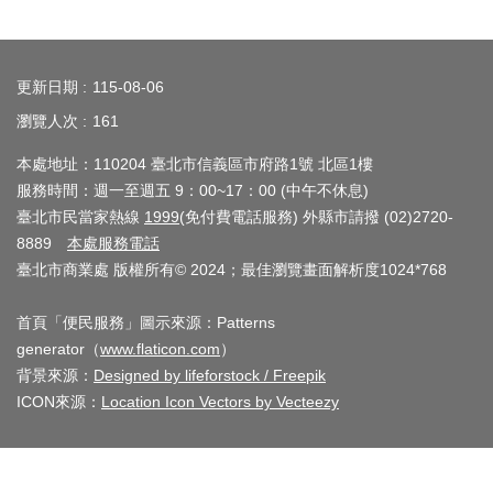
業
務
:::
資
更新日期
115-08-06
訊
瀏覽人次
161
線
本處地址：110204 臺北市信義區市府路1號 北區1樓
上
服務時間：週一至週五 9：00~17：00 (中午不休息)
服
臺北市民當家熱線
1999
(免付費電話服務) 外縣市請撥 (02)2720-
務
8889
本處服務電話
臺北市商業處 版權所有© 2024；最佳瀏覽畫面解析度1024*768
公
司
首頁「便民服務」圖示來源：Patterns
及
generator（
www.flaticon.com
）
商
背景來源：
Designed by lifeforstock / Freepik
業
ICON來源：
Location Icon Vectors by Vecteezy
登
記
服