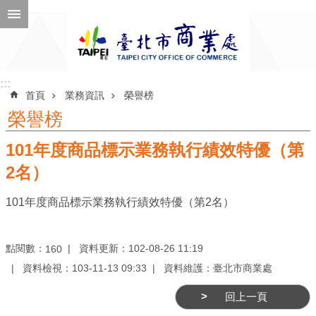
跳到主要內容區塊
進
階
搜
尋
:::
:::
首頁
業務資訊
榮譽榜
榮譽榜
101年度商品標示業務執行績效特優（第
公
告
2名）
訊
101年度商品標示業務執行績效特優（第2名）
息
機
點閱數：
資料更新：102-08-26 11:19
160
關
資料檢視：103-11-13 09:33
資料維護：臺北市商業處
介
紹
回上一頁