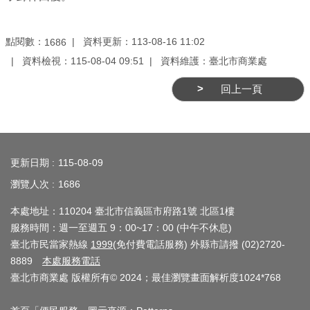
業
務
資
點閱數：
資料更新：113-08-16 11:02
1686
訊
資料檢視：115-08-04 09:51
資料維護：臺北市商業處
線
回上一頁
上
服
:::
務
更新日期
115-08-09
公
瀏覽人次
1686
司
及
本處地址：110204 臺北市信義區市府路1號 北區1樓
商
服務時間：週一至週五 9：00~17：00 (中午不休息)
業
臺北市民當家熱線
1999
(免付費電話服務) 外縣市請撥 (02)2720-
登
8889
本處服務電話
臺北市商業處 版權所有© 2024；最佳瀏覽畫面解析度1024*768
記
服