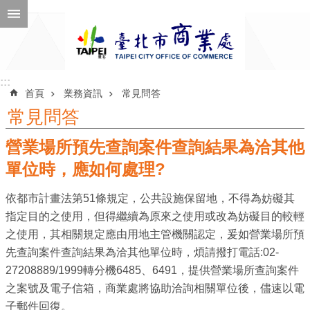
跳到主要內容區塊
進
階
搜
尋
:::
:::
首頁
業務資訊
常見問答
常見問答
營業場所預先查詢案件查詢結果為洽其他
公
告
單位時，應如何處理?
訊
依都市計畫法第51條規定，公共設施保留地，不得為妨礙其
息
指定目的之使用，但得繼續為原來之使用或改為妨礙目的較輕
機
之使用，其相關規定應由用地主管機關認定，爰如營業場所預
關
先查詢案件查詢結果為洽其他單位時，煩請撥打電話:02-
介
27208889/1999轉分機6485、6491，提供營業場所查詢案件
紹
之案號及電子信箱，商業處將協助洽詢相關單位後，儘速以電
子郵件回復。