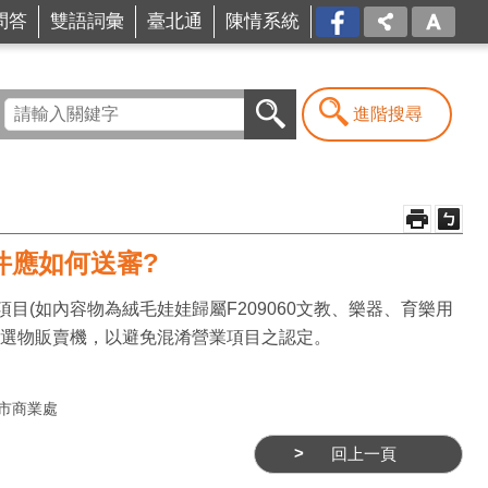
問答
雙語詞彙
臺北通
陳情系統
FB
進階搜尋
件應如何送審?
(如內容物為絨毛娃娃歸屬F209060文教、樂器、育樂用
機或選物販賣機，以避免混淆營業項目之認定。
市商業處
回上一頁