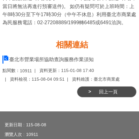
務
當日將無法再進行預審送件)。 如仍有疑問可於上班時間：上
午8時30分至下午17時30分（中午不休息）利用臺北市商業處
商
為民服務電話：02-27208889/1999轉6485或6491洽詢。
業
管
理
相關連結
商
臺北市營業場所協助查詢服務作業須知
業
發
點閱數：
資料更新：115-01-08 17:40
10911
展
資料檢視：115-08-04 09:51
資料維護：臺北市商業處
與
回上一頁
輔
導
:::
商
圈
更新日期
115-08-08
廊
瀏覽人次
10911
帶