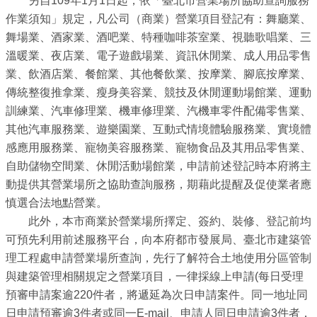
另自109年1月1日起，依「臺北市營業場所協助查詢服務
業
作業須知」規定，凡公司（商業）營業項目登記有：舞廳業、
務
舞場業、酒家業、酒吧業、特種咖啡茶室業、視聽歌唱業、三
資
溫暖業、夜店業、電子遊戲場業、資訊休閒業、成人用品零售
訊
業、飲酒店業、餐館業、其他餐飲業、按摩業、腳底按摩業、
線
傳統整復推拿業、瘦身美容業、競技及休閒運動場館業、運動
上
訓練業、汽車修理業、機車修理業、汽機車零件配備零售業、
服
其他汽車服務業、遊樂園業、互動式情境體驗服務業、實境體
務
感應用服務業、寵物美容服務業、寵物食品及其用品零售業、
自助儲物空間業、休閒活動場館業，申請前述登記時本府將主
公
動提供其營業場所之協助查詢服務，期藉此提醒及促使業者應
司
慎選合法地點營業。
及
此外，本市商業於營業場所擇定、簽約、裝修、登記前均
商
可預先利用前述服務平台，向本府都市發展局、臺北市建築管
業
理工程處申請營業場所查詢，先行了解符合土地使用分區管制
登
與建築管理相關規定之營業項目，一律採線上申請(每日受理
記
預審申請案逾220件者，將遞延為次日申請案件。同一地址同
服
日申請預審逾3件者或同一E-mail、申請人同日申請逾3件者，