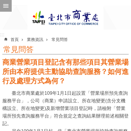
跳到主要內容區塊
進
階
搜
尋
:::
:::
首頁
業務資訊
常見問答
常見問答
商業營業項目登記含有那些項目其營業場
公
告
所由本府提供主動協助查詢服務？如何進
訊
行及處理方式為何？
息
臺北市商業處於109年1月1日起設置「營業場所預先查詢
機
服務平台」，公司（商業）申請設立、所在地變更(含分支機
關
構設立、所在地變更)及新增營業項目登記時，請檢附「營業
介
場所預先查詢服務平台」符合規定之查詢結果辦理前述相關登
紹
記。