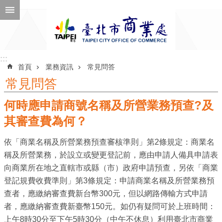
跳到主要內容區塊
進
階
搜
尋
:::
:::
首頁
業務資訊
常見問答
常見問答
何時應申請商號名稱及所營業務預查?及
公
告
其審查費為何？
訊
依「商業名稱及所營業務預查審核準則」第2條規定：商業名
息
稱及所營業務，於設立或變更登記前，應由申請人備具申請表
機
向商業所在地之直轄市或縣（市）政府申請預查，另依「商業
關
登記規費收費準則」第3條規定：申請商業名稱及所營業務預
介
查者，應繳納審查費新台幣300元，但以網路傳輸方式申請
紹
者，應繳納審查費新臺幣150元。如仍有疑問可於上班時間：
上午8時30分至下午5時30分（中午不休息）利用臺北市商業