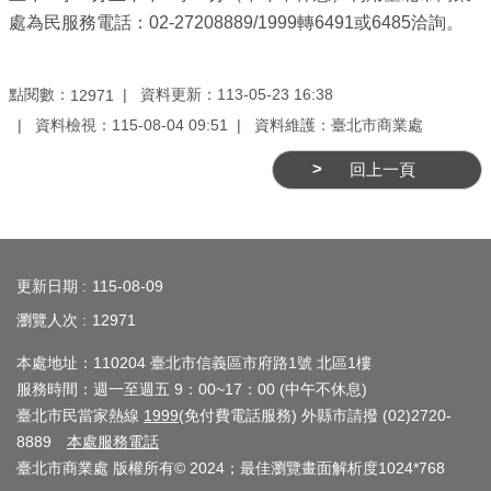
業
處為民服務電話：02-27208889/1999轉6491或6485洽詢。
務
資
訊
點閱數：
資料更新：113-05-23 16:38
12971
資料檢視：115-08-04 09:51
資料維護：臺北市商業處
線
上
回上一頁
服
務
:::
公
更新日期
115-08-09
司
瀏覽人次
12971
及
商
本處地址：110204 臺北市信義區市府路1號 北區1樓
業
服務時間：週一至週五 9：00~17：00 (中午不休息)
登
臺北市民當家熱線
1999
(免付費電話服務) 外縣市請撥 (02)2720-
記
8889
本處服務電話
臺北市商業處 版權所有© 2024；最佳瀏覽畫面解析度1024*768
服