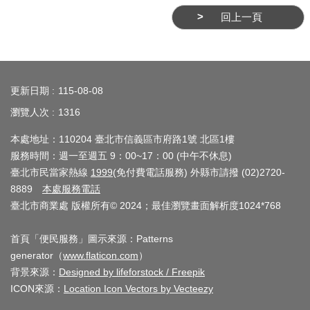
業
回上一頁
務
資
訊
:::
線
更新日期
115-08-08
上
瀏覽人次
1316
服
本處地址：110204 臺北市信義區市府路1號 北區1樓
務
服務時間：週一至週五 9：00~17：00 (中午不休息)
公
臺北市民當家熱線
1999
(免付費電話服務) 外縣市請撥 (02)2720-
司
8889
本處服務電話
臺北市商業處 版權所有© 2024；最佳瀏覽畫面解析度1024*768
及
商
首頁「便民服務」圖示來源：Patterns
業
generator（
www.flaticon.com
）
登
背景來源：
Designed by lifeforstock / Freepik
記
ICON來源：
Location Icon Vectors by Vecteezy
服