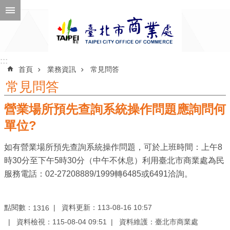
跳到主要內容區塊
進
階
搜
尋
:::
:::
首頁
業務資訊
常見問答
常見問答
營業場所預先查詢系統操作問題應詢問何
公
告
單位?
訊
如有營業場所預先查詢系統操作問題，可於上班時間：上午8
息
時30分至下午5時30分（中午不休息）利用臺北市商業處為民
機
服務電話：02-27208889/1999轉6485或6491洽詢。
關
介
點閱數：
資料更新：113-08-16 10:57
1316
紹
資料檢視：115-08-04 09:51
資料維護：臺北市商業處