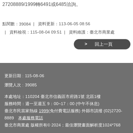
業
27208889/1999轉6491或6485洽詢。
務
資
點閱數：
資料更新：113-06-05 08:56
39084
訊
資料檢視：115-08-04 09:51
資料維護：臺北市商業處
線
回上一頁
上
服
務
:::
公
更新日期
115-08-06
司
瀏覽人次
39085
及
商
本處地址：110204 臺北市信義區市府路1號 北區1樓
服務時間：週一至週五 9：00~17：00 (中午不休息)
業
臺北市民當家熱線
1999
(免付費電話服務) 外縣市請撥 (02)2720-
登
8889
本處服務電話
記
臺北市商業處 版權所有© 2024；最佳瀏覽畫面解析度1024*768
服