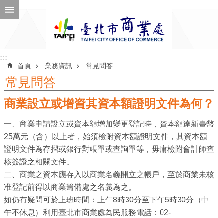
跳到主要內容區塊
進
階
搜
尋
:::
:::
首頁
業務資訊
常見問答
常見問答
商業設立或增資其資本額證明文件為何？
公
告
一、商業申請設立或資本額增加變更登記時，資本額達新臺幣
訊
25萬元（含）以上者，始須檢附資本額證明文件，其資本額
息
證明文件為存摺或銀行對帳單或查詢單等，毋庸檢附會計師查
機
核簽證之相關文件。
關
二、商業之資本應存入以商業名義開立之帳戶，至於商業未核
介
准登記前得以商業籌備處之名義為之。
紹
如仍有疑問可於上班時間：上午8時30分至下午5時30分（中
午不休息）利用臺北市商業處為民服務電話：02-