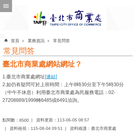
跳到主要內容區塊
進
階
搜
尋
:::
:::
首頁
業務資訊
常見問答
常見問答
臺北市商業處網站網址？
公
告
1.臺北市商業處網址
[連結]
訊
2.如仍有疑問可於上班時間：上午8時30分至下午5時30分
息
（中午不休息）利用臺北市商業處為民服務電話：02-
機
27208889/1999轉6485或6491洽詢。
關
介
點閱數：
資料更新：113-06-05 08:57
8500
紹
資料檢視：115-08-04 09:51
資料維護：臺北市商業處