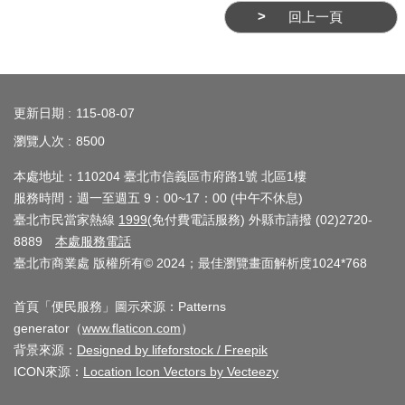
業
回上一頁
務
資
訊
:::
更新日期
線
115-08-07
上
瀏覽人次
8500
服
本處地址：110204 臺北市信義區市府路1號 北區1樓
務
服務時間：週一至週五 9：00~17：00 (中午不休息)
臺北市民當家熱線
1999
(免付費電話服務) 外縣市請撥 (02)2720-
公
8889
本處服務電話
司
臺北市商業處 版權所有© 2024；最佳瀏覽畫面解析度1024*768
及
商
首頁「便民服務」圖示來源：Patterns
業
generator（
www.flaticon.com
）
登
背景來源：
Designed by lifeforstock / Freepik
記
ICON來源：
Location Icon Vectors by Vecteezy
服