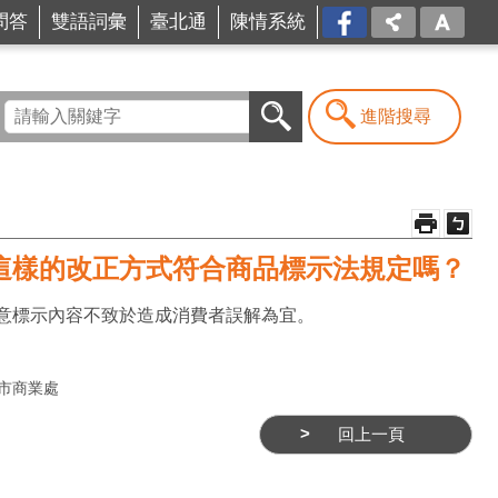
問答
雙語詞彙
臺北通
陳情系統
FB
進階搜尋
這樣的改正方式符合商品標示法規定嗎？
意標示內容不致於造成消費者誤解為宜。
市商業處
回上一頁