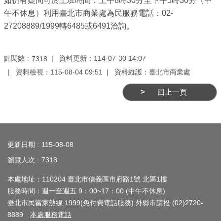
如仍有疑問可於上班時間：上午8時30分至下午5時30分（中
業
午不休息）利用臺北市商業處為民服務電話：02-
務
27208889/1999轉6485或6491洽詢。
資
訊
點閱數：
資料更新：114-07-30 14:07
7318
線
資料檢視：115-08-04 09:51
資料維護：臺北市商業處
上
服
回上一頁
務
公
:::
司
更新日期
115-08-08
及
瀏覽人次
商
7318
業
本處地址：110204 臺北市信義區市府路1號 北區1樓
登
服務時間：週一至週五 9：00~17：00 (中午不休息)
記
臺北市民當家熱線
1999
(免付費電話服務) 外縣市請撥 (02)2720-
服
8889
本處服務電話