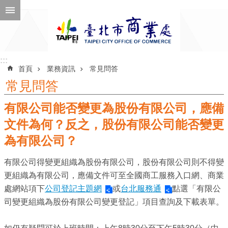
跳到主要內容區塊
進
階
搜
尋
:::
:::
首頁
業務資訊
常見問答
常見問答
有限公司能否變更為股份有限公司，應備
公
告
文件為何？反之，股份有限公司能否變更
訊
為有限公司？
息
有限公司得變更組織為股份有限公司，股份有限公司則不得變
機
更組織為有限公司，應備文件可至全國商工服務入口網、商業
關
處網站項下
公司登記主題網
或
台北服務通
點選「有限公
介
司變更組織為股份有限公司變更登記」項目查詢及下載表單。
紹