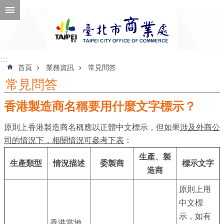
跳到主要內容區塊
進
階
搜
尋
:::
:::
首頁
業務資訊
常見問答
常見問答
香港製造商名稱要用什麼文字標示？
公
告
原則上香港製造商名稱應以正體中文標示，但如果
涉及外商公
訊
司的情況下，相關情況可參考下表
：
息
生產、製
生產類型
情況描述
委製商
標示文字
機
造商
關
原則上用
介
中文標
紹
示，如有
香港當地