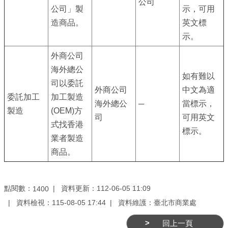
公司
務
公司」製
示，可用
造商品。
英文標
商
示。
業
管
外商公司
理
海外總公
如有難以
司以委託
商
外商公司
中文為適
委託加工
加工製造
業
海外總公
─
當標示，
製造
(OEM)方
發
司
可用英文
式找香港
展
標示。
業者製造
與
商品。
輔
導
商
點閱數：
資料更新：112-06-05 11:09
1400
圈
資料檢視：115-08-05 17:44
資料維護：臺北市商業處
廊
回上一頁
帶