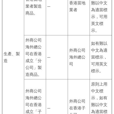
業
香港當地
難以中文
業者製造
─
務
業者
為適當標
商品。
資
示，可用
訊
英文標
示。
線
上
外商公司
如有難以
服
海外總公
外商公司
中文為適
務
生產、製
司在香港
─
海外總公
當標示，
造
成立「分
公
司
可用英文
公司」製
司
標示。
造商品。
及
商
原則上用
業
外商公司
中文標
登
海外總公
示，如有
外商公司
記
司在香港
難以中文
─
在香港子
服
成立「子
為適當標