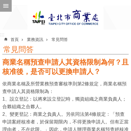
跳到主要內容區塊
進
階
搜
尋
:::
:::
首頁
業務資訊
常見問答
常見問答
商業名稱預查申請人其資格限制為何？且
公
告
核准後，是否可以更換申請人？
訊
依商業名稱及所營業務預查審核準則第2條規定，商業名稱預
息
查申請人其資格限制為：
機
1、設立登記：以將來設立登記時，獨資組織之商業負責人；
關
合夥組織之合夥人。
介
2、變更登記：商業之負責人。另依同法第4條規定：「預查
紹
申請案經核准者，於保留期限內，不得更換申請人。但有正當
理由者，不在此限。」因此，申請人辦理商業名稱預查經核准