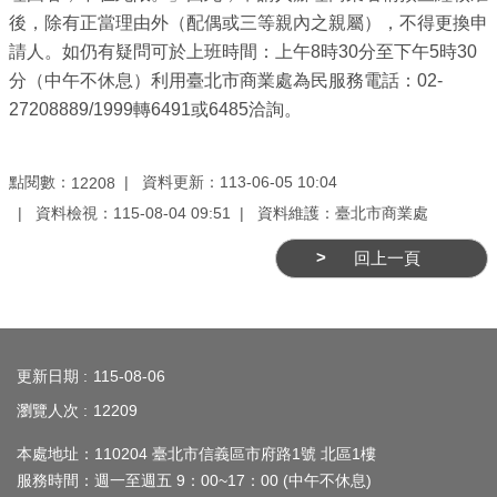
業
後，除有正當理由外（配偶或三等親內之親屬），不得更換申
務
請人。如仍有疑問可於上班時間：上午8時30分至下午5時30
資
分（中午不休息）利用臺北市商業處為民服務電話：02-
訊
27208889/1999轉6491或6485洽詢。
線
上
點閱數：
資料更新：113-06-05 10:04
12208
服
資料檢視：115-08-04 09:51
資料維護：臺北市商業處
務
回上一頁
公
司
及
:::
商
更新日期
115-08-06
業
瀏覽人次
12209
登
記
本處地址：110204 臺北市信義區市府路1號 北區1樓
服
服務時間：週一至週五 9：00~17：00 (中午不休息)