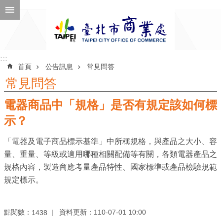
跳到主要內容區塊
進
階
搜
尋
:::
:::
首頁
公告訊息
常見問答
常見問答
電器商品中「規格」是否有規定該如何標
公
告
示？
訊
「電器及電子商品標示基準」中所稱規格，與產品之大小、容
息
量、重量、等級或適用哪種相關配備等有關，各類電器產品之
機
規格內容，製造商應考量產品特性、國家標準或產品檢驗規範
關
規定標示。
介
紹
點閱數：
資料更新：110-07-01 10:00
1438