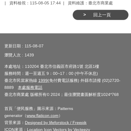
業
資料檢視：115-08-05 17:44
資料維護：臺北市商業處
務
回上一頁
資
訊
:::
線
上
更新日期
115-08-07
服
瀏覽人次
1439
務
本處地址：110204 臺北市信義區市府路1號 北區1樓
公
服務時間：週一至週五 9：00~17：00 (中午不休息)
司
臺北市民當家熱線
1999
(免付費電話服務) 外縣市請撥 (02)2720-
及
8889
本處服務電話
臺北市商業處 版權所有© 2024；最佳瀏覽畫面解析度1024*768
商
業
首頁「便民服務」圖示來源：Patterns
登
generator（
www.flaticon.com
）
記
背景來源：
Designed by lifeforstock / Freepik
服
ICON來源：
Location Icon Vectors by Vecteezy