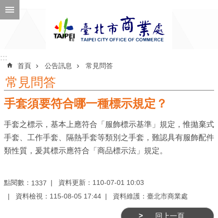
跳到主要內容區塊
進
階
搜
尋
:::
:::
首頁
公告訊息
常見問答
常見問答
手套須要符合哪一種標示規定？
公
告
手套之標示，基本上應符合「服飾標示基準」規定，惟拋棄式
訊
手套、工作手套、隔熱手套等類別之手套，難認具有服飾配件
息
類性質，爰其標示應符合「商品標示法」規定。
機
關
點閱數：
資料更新：110-07-01 10:03
1337
介
資料檢視：115-08-05 17:44
資料維護：臺北市商業處
紹
回上一頁