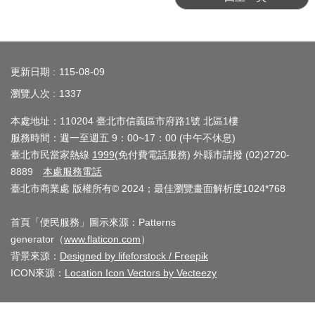
業
務
資
:::
訊
更新日期
115-08-09
線
瀏覽人次
1337
上
本處地址：110204 臺北市信義區市府路1號 北區1樓
服
服務時間：週一至週五 9：00~17：00 (中午不休息)
務
臺北市民當家熱線
1999
(免付費電話服務) 外縣市請撥 (02)2720-
8889
本處服務電話
公
臺北市商業處 版權所有© 2024；最佳瀏覽畫面解析度1024*768
司
及
首頁「便民服務」圖示來源：Patterns
商
generator（
www.flaticon.com
）
業
背景來源：
Designed by lifeforstock / Freepik
登
ICON來源：
Location Icon Vectors by Vecteezy
記
服