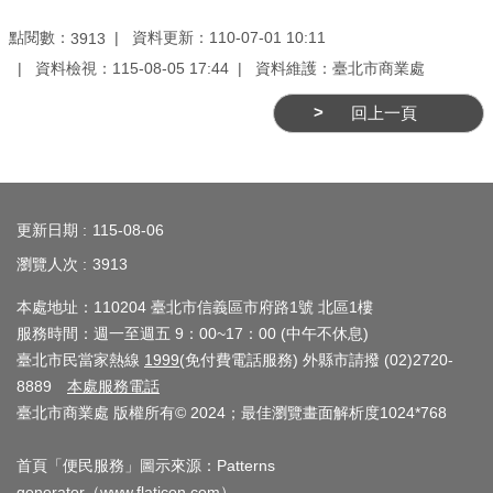
業
務
點閱數：
資料更新：110-07-01 10:11
3913
資
資料檢視：115-08-05 17:44
資料維護：臺北市商業處
訊
回上一頁
線
上
:::
服
務
更新日期
115-08-06
瀏覽人次
3913
公
司
本處地址：110204 臺北市信義區市府路1號 北區1樓
及
服務時間：週一至週五 9：00~17：00 (中午不休息)
商
臺北市民當家熱線
1999
(免付費電話服務) 外縣市請撥 (02)2720-
業
8889
本處服務電話
臺北市商業處 版權所有© 2024；最佳瀏覽畫面解析度1024*768
登
記
首頁「便民服務」圖示來源：Patterns
服
generator（
www.flaticon.com
）