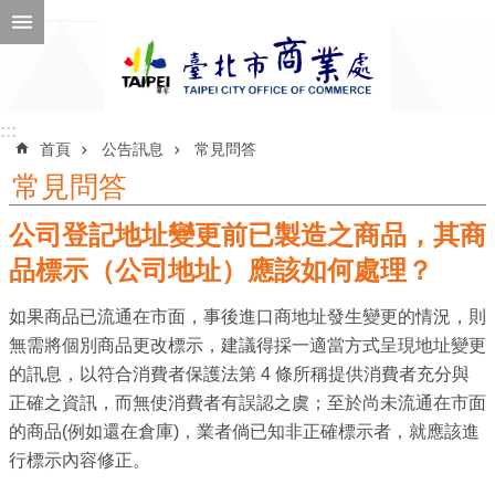
跳到主要內容區塊
進
階
搜
尋
:::
:::
首頁
公告訊息
常見問答
常見問答
公司登記地址變更前已製造之商品，其商
公
告
品標示（公司地址）應該如何處理？
訊
如果商品已流通在市面，事後進口商地址發生變更的情況，則
息
無需將個別商品更改標示，建議得採一適當方式呈現地址變更
機
的訊息，以符合消費者保護法第 4 條所稱提供消費者充分與
關
正確之資訊，而無使消費者有誤認之虞；至於尚未流通在市面
介
的商品(例如還在倉庫)，業者倘已知非正確標示者，就應該進
紹
行標示內容修正。