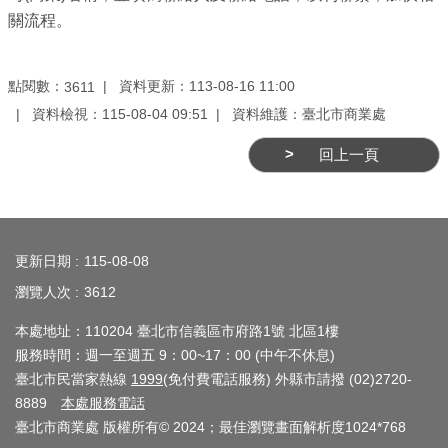
業
關流程。
務
資
訊
點閱數：
資料更新：113-08-16 11:00
3611
資料檢視：115-08-04 09:51
資料維護：臺北市商業處
線
上
回上一頁
服
務
:::
公
更新日期
115-08-08
司
瀏覽人次
3612
及
商
本處地址：110204 臺北市信義區市府路1號 北區1樓
業
服務時間：週一至週五 9：00~17：00 (中午不休息)
登
臺北市民當家熱線
1999
(免付費電話服務) 外縣市請撥 (02)2720-
記
8889
本處服務電話
臺北市商業處 版權所有© 2024；最佳瀏覽畫面解析度1024*768
服