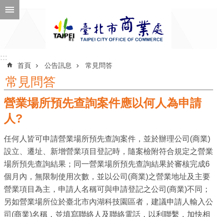
跳到主要內容區塊
進
階
搜
尋
:::
:::
首頁
公告訊息
常見問答
常見問答
營業場所預先查詢案件應以何人為申請
公
告
人?
訊
任何人皆可申請營業場所預先查詢案件，並於辦理公司(商業)
息
設立、遷址、新增營業項目登記時，隨案檢附符合規定之營業
機
場所預先查詢結果；同一營業場所預先查詢結果於審核完成6
關
個月內，無限制使用次數，並以公司(商業)之營業地址及主要
介
營業項目為主，申請人名稱可與申請登記之公司(商業)不同；
紹
另如營業場所位於臺北市內湖科技園區者，建議申請人輸入公
司(商業)名稱，並填寫聯絡人及聯絡電話，以利聯繫，加快相