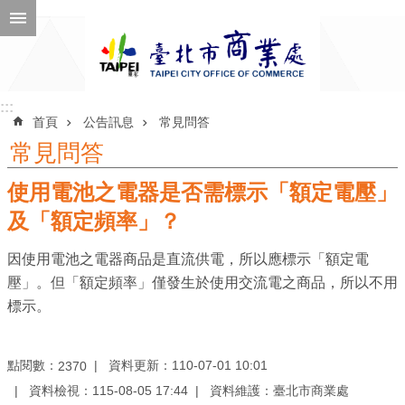
跳到主要內容區塊
進
階
搜
尋
:::
:::
首頁
公告訊息
常見問答
常見問答
使用電池之電器是否需標示「額定電壓」
公
告
及「額定頻率」？
訊
因使用電池之電器商品是直流供電，所以應標示「額定電
息
壓」。但「額定頻率」僅發生於使用交流電之商品，所以不用
機
標示。
關
介
點閱數：
資料更新：110-07-01 10:01
2370
紹
資料檢視：115-08-05 17:44
資料維護：臺北市商業處